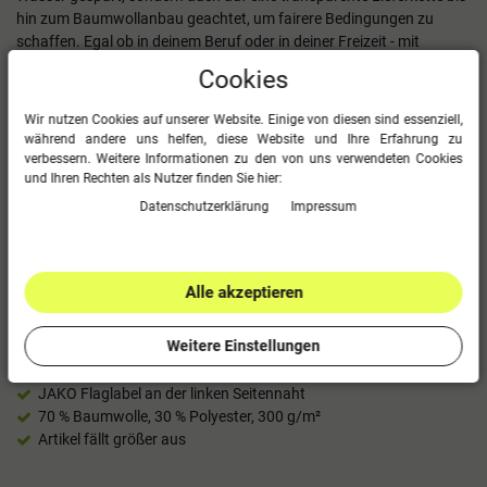
hin zum Baumwollanbau geachtet, um fairere Bedingungen zu
schaffen. Egal ob in deinem Beruf oder in deiner Freizeit - mit
der
Teamline "Organic"
hast du eine echte nachhaltige Alternative,
Cookies
um dich mit umweltfreundlichen und fair produzierten
Outfits auszustatten.
Wir nutzen Cookies auf unserer Website. Einige von diesen sind essenziell,
während andere uns helfen, diese Website und Ihre Erfahrung zu
Im Überblick
verbessern. Weitere Informationen zu den von uns verwendeten Cookies
und Ihren Rechten als Nutzer finden Sie hier:
Sweat mit weich angerauter Innenseite
Daten­schutz­erklärung
Impressum
Ringgesponnene Bio-Baumwolle
60° waschbar
Stehkragen
1/4 Front-Reißverschluss
Alle akzeptieren
Ziptop- und Ärmelabschluss mit Ripp
Verstärkte Schulternähte
Weitere Einstellungen
Einlaufvorbehandelt
JAKO Größenlabel im Nacken
JAKO Flaglabel an der linken Seitennaht
70 % Baumwolle, 30 % Polyester, 300 g/m²
Artikel fällt größer aus