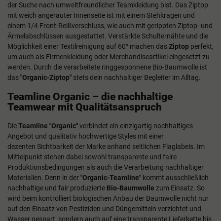
der Suche nach umweltfreundlicher Teamkleidung bist. Das Ziptop
mit weich angerauter Innenseite ist mit einem Stehkragen und
einem 1/4 Front-Reißverschluss, wie auch mit gerippten Ziptop- und
Ärmelabschlüssen ausgestattet. Verstärkte Schulternähte und die
Möglichkeit einer Textilreinigung auf 60° machen das
Ziptop
perfekt,
um auch als Firmenkleidung oder Merchandiseartikel eingesetzt zu
werden. Durch die verarbeitete ringgesponnene Bio-Baumwolle ist
das
"Organic-Ziptop"
stets dein nachhaltiger Begleiter im Alltag.
Teamline Organic – die nachhaltige
Teamwear mit Qualitätsanspruch
Die
Teamline "Organic"
verbindet ein einzigartig nachhaltiges
Angebot und qualitativ hochwertige Styles mit einer
dezenten Sichtbarkeit der Marke anhand seitlichen Flaglabels. Im
Mittelpunkt stehen dabei sowohl transparente und faire
Produktionsbedingungen als auch die Verarbeitung nachhaltiger
Materialien. Denn in der
"Organic-Teamline"
kommt ausschließlich
nachhaltige und fair produzierte
Bio-Baumwolle
zum Einsatz. So
wird beim kontrolliert biologischen Anbau der Baumwolle nicht nur
auf den Einsatz von Pestiziden und Düngemitteln verzichtet und
Wasser gespart, sondern auch auf eine transparente Lieferkette bis