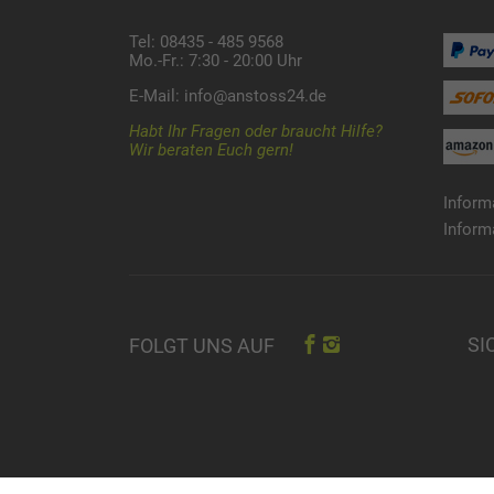
Tel: 08435 - 485 9568
Mo.-Fr.: 7:30 - 20:00 Uhr
E-Mail:
info@anstoss24.de
Habt Ihr Fragen oder braucht Hilfe?
Wir beraten Euch gern!
Inform
Inform
SI
FOLGT UNS AUF