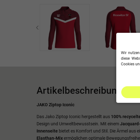
Wir nutzen
diese Webs
Cookies und
Artikelbeschreibung
JAKO Ziptop Iconic
Das Jako Ziptop Iconic hergestellt aus
100% recycelt
Design und Umweltbewusstsein. Mit einem
Jacquard-
Innenseite
bietet es Komfort und Stil. Die Ärmel aus
Elasthan-Mix
ermöglichen optimale Bewegungsfreihei