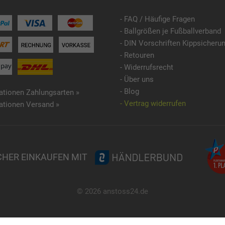
- FAQ / Häufige Fragen
- Ballgrößen je Fußballverband
- DIN Vorschriften Kippsicheru
- Retouren
- Widerrufsrecht
- Über uns
- Blog
ationen Zahlungsarten »
- Vertrag widerrufen
ationen Versand »
CHER EINKAUFEN MIT
© 2026 anstoss24.de