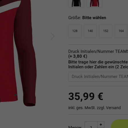
Größe:
Bitte wählen
128
140
152
164
Druck Initialen/Nummer TEA
(+ 3,80 €)
Bitte trage hier die gewünscht
Initialen oder Zahlen ein (2 Zei
35,99 €
inkl. ges. MwSt. zzgl.
Versand
Menge: