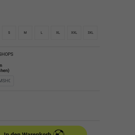
S
M
L
XL
XXL
3XL
MSHOPS
en
chen)
In den Warenkorb