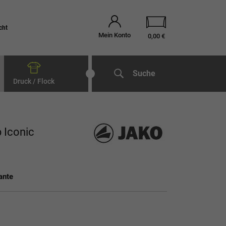
cht
Mein Konto
0,00 €
Suche
Druck / Flock
 Iconic
ante