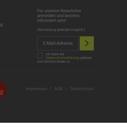
Für unseren Newsletter
anmelden und bestens
informiert sein!
ng
(Abmeldung jederzeit möglich.)
Ich habe die
Datenschutzerklärung
gelesen
und stimme dieser zu.
Impressum
|
AGB
|
Datenschutz