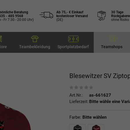
sönliche Beratung
Ab 75,- € Einkauf
30 Tage
435 - 485 9568
kostenloser Versand
Rückgabere
 - Fr 7:30 - 20:00 Uhr)
(DE)
ohne Risiko
tore
Teambekleidung
Sportplatzbedarf
Teamshops
Blesewitzer SV Ziptop
Art.Nr.:
as-661627
Lieferzeit:
Bitte wähle eine Vari
Farbe:
Bitte wählen