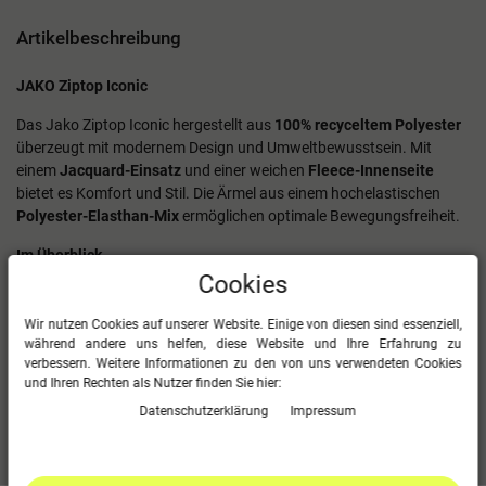
Artikelbeschreibung
JAKO Ziptop Iconic
Das Jako Ziptop Iconic hergestellt aus
100% recyceltem Polyester
überzeugt mit modernem Design und Umweltbewusstsein. Mit
einem
Jacquard-Einsatz
und einer weichen
Fleece-Innenseite
bietet es Komfort und Stil. Die Ärmel aus einem hochelastischen
Polyester-Elasthan-Mix
ermöglichen optimale Bewegungsfreiheit.
Im Überblick
Cookies
Jacquard-Einsatz
Body mit weicher Fleece-Innenseite
Wir nutzen Cookies auf unserer Website. Einige von diesen sind essenziell,
Ärmel aus hochelastischem Polyester-Elasthan-Mix
während andere uns helfen, diese Website und Ihre Erfahrung zu
100 % Polyester (recycelt)
verbessern. Weitere Informationen zu den von uns verwendeten Cookies
und Ihren Rechten als Nutzer finden Sie hier:
Daten­schutz­erklärung
Impressum
Mehr Informationen zum EU Verantwortlichen »