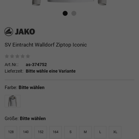
SV Eintracht Walldorf Ziptop Iconic
Art.Nr.:
as-374752
Lieferzeit:
Bitte wähle eine Variante
Farbe:
Bitte wählen
Größe:
Bitte wählen
128
140
152
164
S
M
L
XL