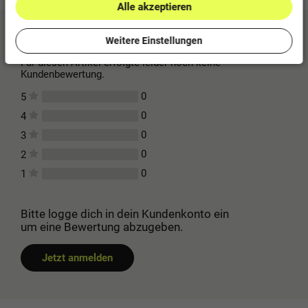
Alle akzeptieren
Kundenbewertungen
(0)
Weitere Einstellungen
Für diesen Artikel erfolgte leider noch keine
Kundenbewertung.
0
5
0
4
0
3
0
2
0
1
Bitte logge dich in dein Kundenkonto ein
um eine Bewertung abzugeben.
Jetzt anmelden