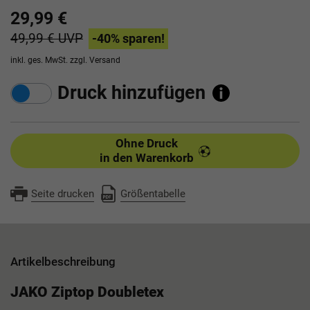
29,99 €
49,99 €
UVP
-40
% sparen!
inkl. ges. MwSt. zzgl.
Versand
Druck hinzufügen
Ohne Druck
in den Warenkorb
Seite drucken
Größentabelle
Artikelbeschreibung
JAKO Ziptop Doubletex