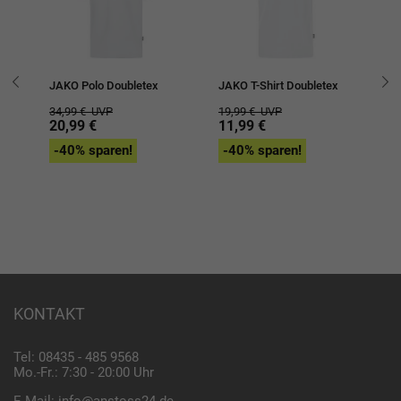
JAKO Polo Doubletex
JAKO T-Shirt Doubletex
JA
34,99 €
UVP
19,99 €
UVP
44
20,99 €
11,99 €
2
-40% sparen!
-40% sparen!
-
KONTAKT
Tel: 08435 - 485 9568
Mo.-Fr.: 7:30 - 20:00 Uhr
E-Mail:
info@anstoss24.de