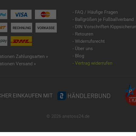
- FAQ / Häufige Fragen
- Ballgrößen je Fußballverband
- DIN Vorschriften Kippsicheru
- Retouren
- Widerrufsrecht
- Über uns
- Blog
ationen Zahlungsarten »
- Vertrag widerrufen
ationen Versand »
CHER EINKAUFEN MIT
© 2026 anstoss24.de