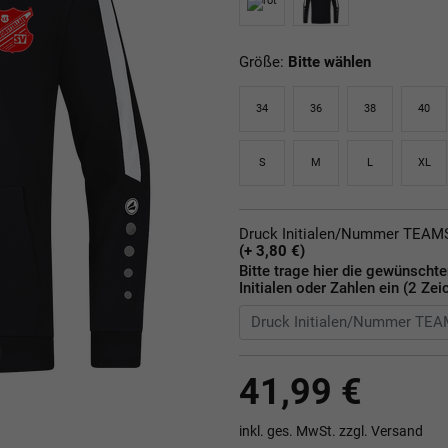
Größe:
Bitte wählen
34
36
38
40
S
M
L
XL
Druck Initialen/Nummer TEA
(+ 3,80 €)
Bitte trage hier die gewünscht
Initialen oder Zahlen ein (2 Zei
41,99 €
inkl. ges. MwSt. zzgl.
Versand