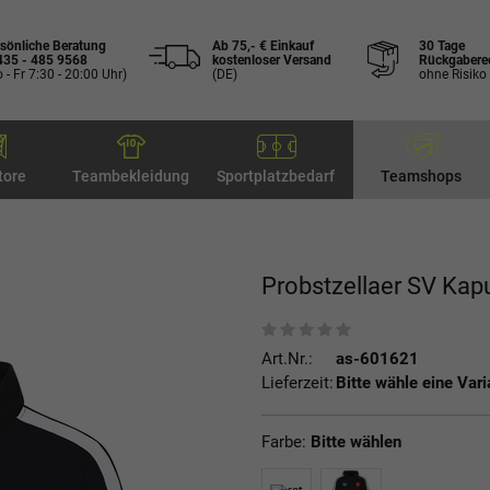
sönliche Beratung
Ab 75,- € Einkauf
30 Tage
435 - 485 9568
kostenloser Versand
Rückgabere
 - Fr 7:30 - 20:00 Uhr)
(DE)
ohne Risiko
tore
Teambekleidung
Sportplatzbedarf
Teamshops
Probstzellaer SV Ka
Art.Nr.:
as-601621
Lieferzeit:
Bitte wähle eine Vari
Farbe:
Bitte wählen