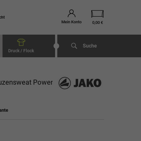
cht
Mein Konto
0,00 €
Suche
Druck / Flock
puzensweat Power
ante