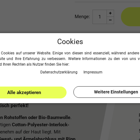
Menge:
Cookies
Seite drucken
 Cookies auf unserer Website. Einige von diesen sind essenziell, während andere 
ite und Ihre Erfahrung zu verbessern. Weitere Informationen zu den von uns 
 Ihren Rechten als Nutzer finden Sie hier:
Daten­schutz­erklärung
Impressum
Weitere Einstellungen
Alle akzeptieren
sch perfekt!
n Rohstoffen oder Bio-Baumwolle
.
rtigen
Cotton-Polyester-Interlock-
enehm auf der Haut liegt. Mit
Sweat- und Ärmelabschluss mit Ripp