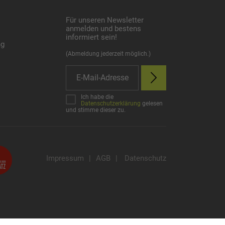
Für unseren Newsletter
anmelden und bestens
informiert sein!
ng
(Abmeldung jederzeit möglich.)
Ich habe die
Datenschutzerklärung
gelesen
und stimme dieser zu.
Impressum
|
AGB
|
Datenschutz