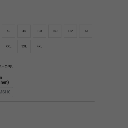
42
44
128
140
152
164
XXL
3XL
4XL
MSHOPS
en
chen)