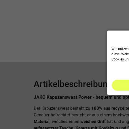
Wir nutzen
diese Webs
Cookies und
Artikelbeschreibung
JAKO Kapuzensweat Power - bequem und opti
Der Kapuzensweat besteht zu
100% aus recycelte
Genauer betrachtet besteht er aus einem hochwe
Material,
welches einen
weichen Griff
hat und ang
aufgesetzter Tasche, Kapuze mit Kordelzug und 