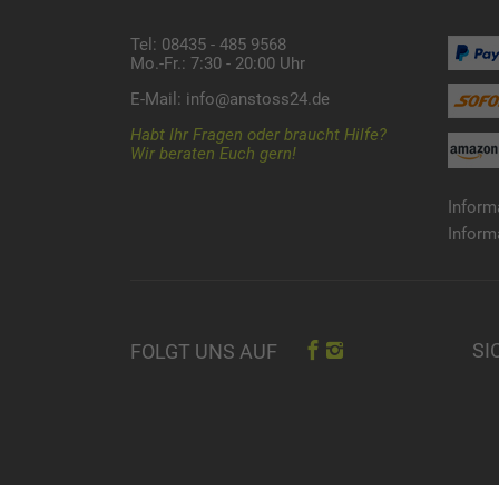
Tel: 08435 - 485 9568
Mo.-Fr.: 7:30 - 20:00 Uhr
E-Mail:
info@anstoss24.de
Habt Ihr Fragen oder braucht Hilfe?
Wir beraten Euch gern!
Inform
Inform
SI
FOLGT UNS AUF