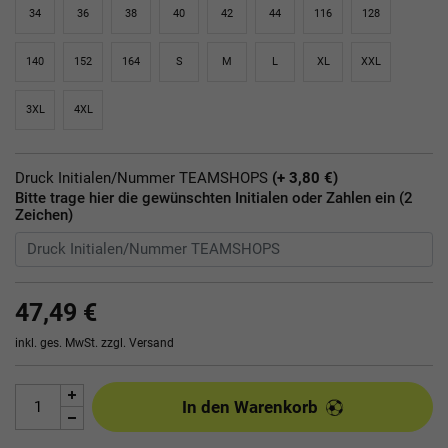
34
36
38
40
42
44
116
128
140
152
164
S
M
L
XL
XXL
3XL
4XL
Druck Initialen/Nummer TEAMSHOPS
(+ 3,80 €)
Bitte trage hier die gewünschten Initialen oder Zahlen ein (2
Zeichen)
47,49 €
inkl. ges. MwSt. zzgl.
Versand
In den Warenkorb