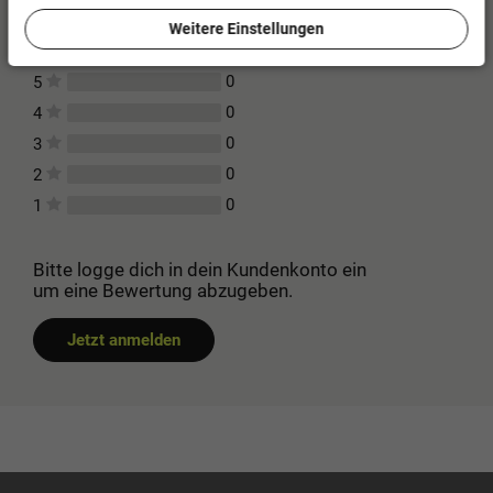
Für diesen Artikel erfolgte leider noch keine
Weitere Einstellungen
Kundenbewertung.
0
5
0
4
0
3
0
2
0
1
Bitte logge dich in dein Kundenkonto ein
um eine Bewertung abzugeben.
Jetzt anmelden