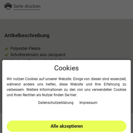
Seite drucken
Artikelbeschreibung
Polyester-Fleece
Schultereinsatz aus Jacquard
Kontrast-Tape an der Schulter
Cookies
Kapuze mit Kordelzug
Seitentaschen
Wir nutzen Cookies auf unserer Website. Einige von diesen sind essenziell,
100 % Polyester (recycelt)
während andere uns helfen, diese Website und Ihre Erfahrung zu
verbessern. Weitere Informationen zu den von uns verwendeten Cookies
und Ihren Rechten als Nutzer finden Sie hier:
Mehr Informationen zum EU Verantwortlichen »
Daten­schutz­erklärung
Impressum
Alle akzeptieren
Kundenbewertungen
(0)