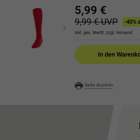
5,99 €
9,99 €
UVP
-40
% 
inkl. ges. MwSt. zzgl.
Versand
In den Warenk
Seite drucken