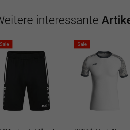
eitere interessante
Artik
Sale
Sale