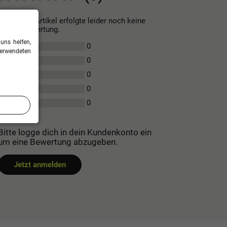
Für diesen Artikel erfolgte leider noch keine
Kundenbewertung.
uns helfen,
0
5
verwendeten
0
4
0
3
0
2
0
1
Bitte logge dich in dein Kundenkonto ein
um eine Bewertung abzugeben.
Jetzt anmelden