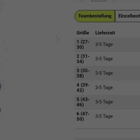
Teambestellung
Einzelbest
Größe
Lieferzeit
1 (27-
3-5 Tage
30)
2 (31-
3-5 Tage
34)
3 (35-
3-5 Tage
38)
4 (39-
3-5 Tage
42)
5 (43-
3-5 Tage
46)
6 (47-
3-5 Tage
50)