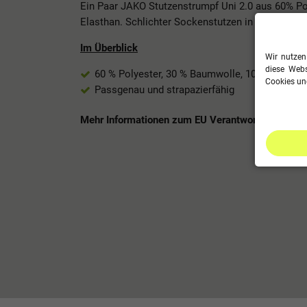
Ein Paar JAKO Stutzenstrumpf Uni 2.0 aus 60% P
Elasthan. Schlichter Sockenstutzen in den Standa
Im Überblick
Wir nutzen
diese Webs
60 % Polyester, 30 % Baumwolle, 10 % Elastha
Cookies und
Passgenau und strapazierfähig
Mehr Informationen zum EU Verantwortlichen »