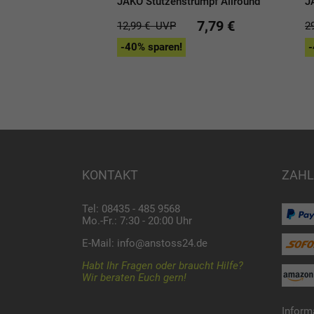
JAKO Stutzenstrumpf Allround
J
7,79 €
12,99 €
UVP
2
-40% sparen!
-
KONTAKT
ZAHL
Tel: 08435 - 485 9568
Mo.-Fr.: 7:30 - 20:00 Uhr
E-Mail:
info@anstoss24.de
Habt Ihr Fragen oder braucht Hilfe?
Wir beraten Euch gern!
Inform