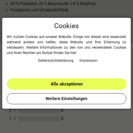
60 % Polyester, 30 % Baumwolle, 10 % Elasthan
Passgenau und strapazierfähig
Cookies
Mehr Informationen zum EU Verantwortlichen »
Wir nutzen Cookies auf unserer Website. Einige von diesen sind essenziell,
während andere uns helfen, diese Website und Ihre Erfahrung zu
verbessern. Weitere Informationen zu den von uns verwendeten Cookies
und Ihren Rechten als Nutzer finden Sie hier:
Kundenbewertungen
(0)
Daten­schutz­erklärung
Impressum
Für diesen Artikel erfolgte leider noch keine
Kundenbewertung.
Alle akzeptieren
0
5
0
4
Weitere Einstellungen
0
3
0
2
0
1