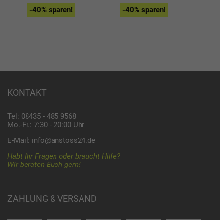
-
-40% sparen!
-40% sparen!
KONTAKT
Tel: 08435 - 485 9568
Mo.-Fr.: 7:30 - 20:00 Uhr
E-Mail:
info@anstoss24.de
Habt Ihr Fragen oder braucht Hilfe?
Wir beraten Euch gern!
ZAHLUNG & VERSAND