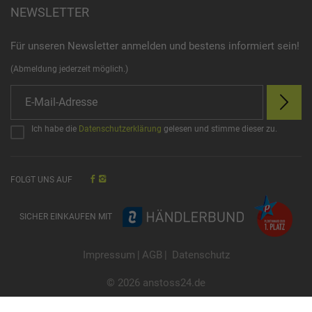
NEWSLETTER
Für unseren Newsletter anmelden und bestens informiert sein!
(Abmeldung jederzeit möglich.)
Ich habe die
Datenschutzerklärung
gelesen und stimme dieser zu.
FOLGT UNS AUF
SICHER EINKAUFEN MIT
Impressum
|
AGB
|
Datenschutz
© 2026 anstoss24.de