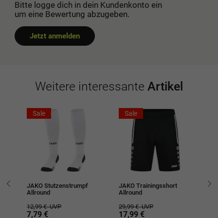
Bitte logge dich in dein Kundenkonto ein
um eine Bewertung abzugeben.
Jetzt anmelden
Weitere interessante
Artikel
Sale
Sale
JAKO Stutzenstrumpf
JAKO Trainingsshort
JA
Allround
Allround
19
12,99 €
UVP
29,99 €
UVP
1
7,79 €
17,99 €