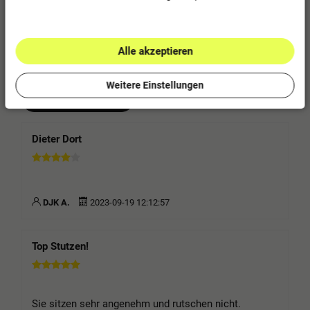
0
1
Alle akzeptieren
Bitte logge dich in dein Kundenkonto ein
um eine Bewertung abzugeben.
Weitere Einstellungen
Jetzt anmelden
Dieter Dort
DJK A.
2023-09-19 12:12:57
Top Stutzen!
Sie sitzen sehr angenehm und rutschen nicht.