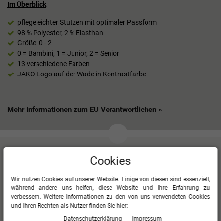
Im Überblick
pflegeleichter Stutzen mit optimaler Passform
98 % Polyester, 2 % Elasthan
Größe: 0 - 2
0 = Bambini, 1 = Junior, 2 = Senior
13 verschiedene Farben
JAKO Logo auf der Wade in Kontrastfarbe
Mehr Informationen zum EU Verantwortlichen »
Kundenbewertungen
(3)
Cookies
1
5
Wir nutzen Cookies auf unserer Website. Einige von diesen sind essenziell,
während andere uns helfen, diese Website und Ihre Erfahrung zu
2
4
verbessern. Weitere Informationen zu den von uns verwendeten Cookies
0
3
und Ihren Rechten als Nutzer finden Sie hier:
0
2
Daten­schutz­erklärung
Impressum