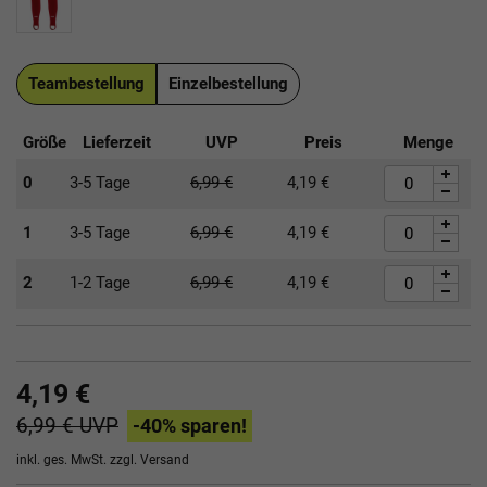
Teambestellung
Einzelbestellung
Größe
Lieferzeit
UVP
Preis
Menge
0
3-5 Tage
6,99
€
4,19
€
1
3-5 Tage
6,99
€
4,19
€
2
1-2 Tage
6,99
€
4,19
€
4,19 €
6,99 €
UVP
-40
% sparen!
inkl. ges. MwSt. zzgl.
Versand