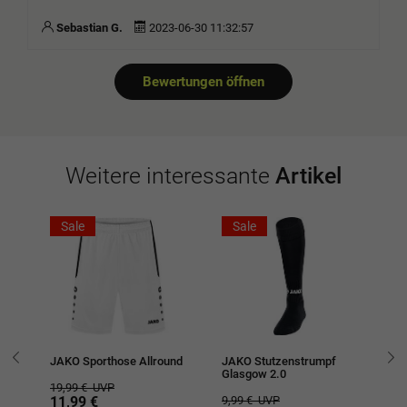
Sebastian G.
2023-06-30 11:32:57
Bewertungen öffnen
Weitere interessante
Artikel
Sale
Sale
JAKO Sporthose Allround
JAKO Stutzenstrumpf
JA
Glasgow 2.0
Ku
19,99 €
UVP
11,99 €
9,99 €
UVP
15