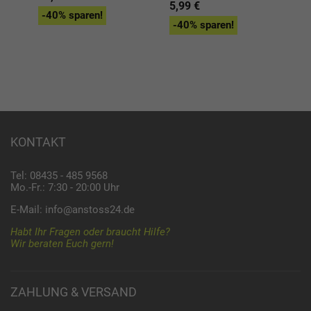
5,99 €
9,
-40% sparen!
-40% sparen!
-
KONTAKT
Tel: 08435 - 485 9568
Mo.-Fr.: 7:30 - 20:00 Uhr
E-Mail:
info@anstoss24.de
Habt Ihr Fragen oder braucht Hilfe?
Wir beraten Euch gern!
ZAHLUNG & VERSAND