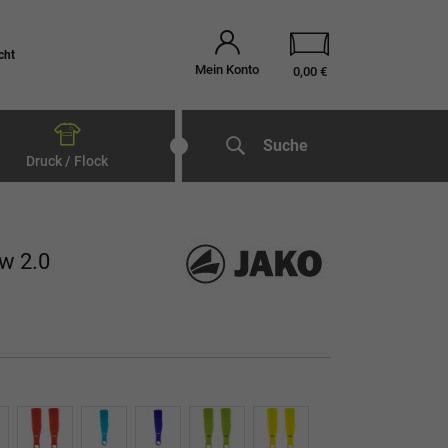
cht
Mein Konto
0,00 €
Suche
Druck / Flock
w 2.0