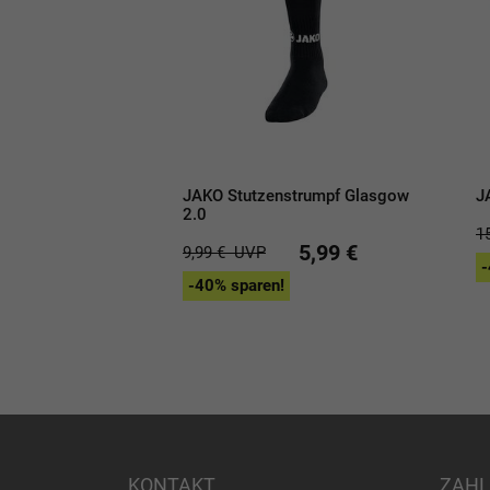
JAKO Stutzenstrumpf Glasgow
J
2.0
1
5,99 €
9,99 €
UVP
-
-40% sparen!
KONTAKT
ZAHL