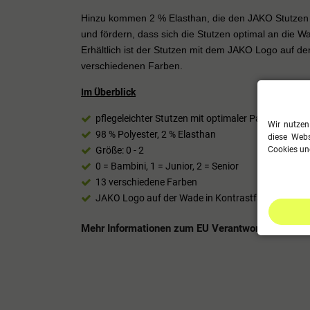
Hinzu kommen 2 % Elasthan, die den JAKO Stutzen 
und fördern, dass sich die Stutzen optimal an die 
Erhältlich ist der Stutzen mit dem JAKO Logo auf d
verschiedenen Farben.
Im Überblick
pflegeleichter Stutzen mit optimaler Passform
Wir nutzen
98 % Polyester, 2 % Elasthan
diese Webs
Größe: 0 - 2
Cookies und
0 = Bambini, 1 = Junior, 2 = Senior
13 verschiedene Farben
JAKO Logo auf der Wade in Kontrastfarbe
Mehr Informationen zum EU Verantwortlichen »