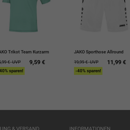
AKO Trikot Team Kurzarm
JAKO Sporthose Allround
9,59 €
11,99 €
5,99 €
UVP
19,99 €
UVP
40% sparen!
-40% sparen!
UNG & VERSAND
INFORMATIONEN