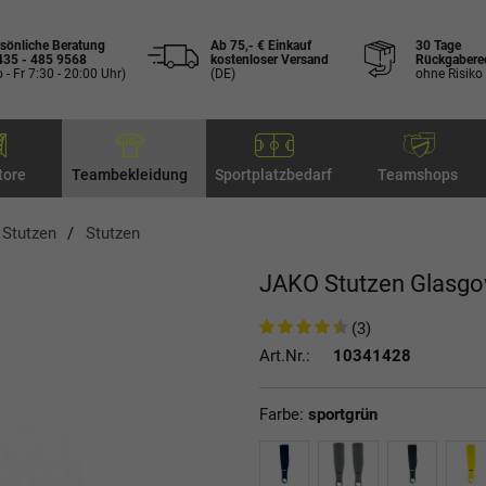
sönliche Beratung
Ab 75,- € Einkauf
30 Tage
435 - 485 9568
kostenloser Versand
Rückgabere
 - Fr 7:30 - 20:00 Uhr)
(DE)
ohne Risiko
tore
Teambekleidung
Sportplatzbedarf
Teamshops
, Stutzen
Stutzen
JAKO Stutzen Glasgo
(3)
Art.Nr.:
10341428
Farbe:
sportgrün