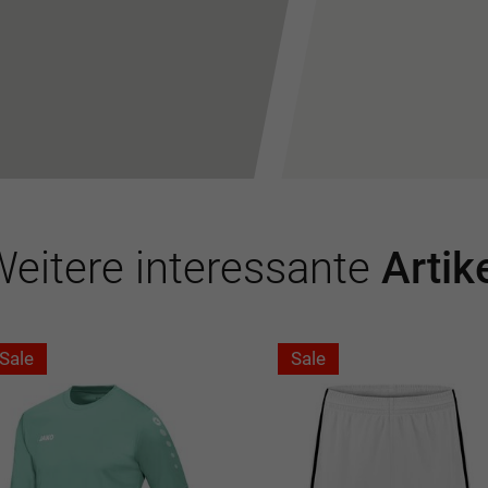
eitere interessante
Artik
Sale
Sale