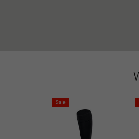
W
Sale