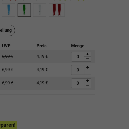
ellung
UVP
Preis
Menge
6,99
€
4,19
€
6,99
€
4,19
€
6,99
€
4,19
€
sparen!