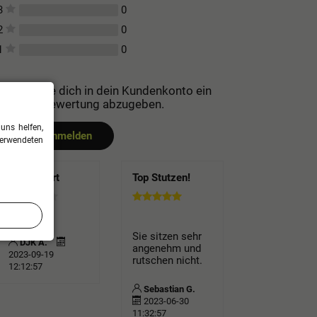
0
3
0
2
0
1
Bitte logge dich in dein Kundenkonto ein
um eine Bewertung abzugeben.
uns helfen,
Jetzt anmelden
verwendeten
Dieter Dort
Top Stutzen!
Sie sitzen sehr
DJK A.
angenehm und
2023-09-19
rutschen nicht.
12:12:57
Sebastian G.
2023-06-30
11:32:57