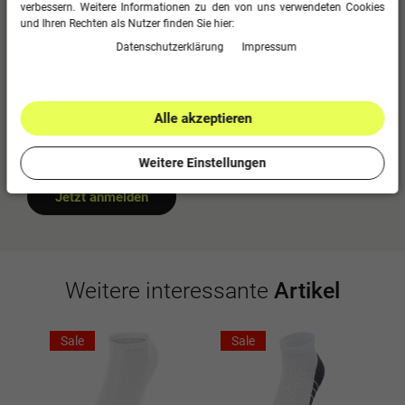
verbessern. Weitere Informationen zu den von uns verwendeten Cookies
0
4
und Ihren Rechten als Nutzer finden Sie hier:
0
3
Daten­schutz­erklärung
Impressum
0
2
0
1
Alle akzeptieren
Bitte logge dich in dein Kundenkonto ein
um eine Bewertung abzugeben.
Weitere Einstellungen
Jetzt anmelden
Weitere interessante
Artikel
Sale
Sale