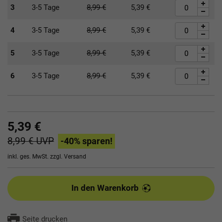
3
3-5 Tage
8,99
€
5,39
€
4
3-5 Tage
8,99
€
5,39
€
5
3-5 Tage
8,99
€
5,39
€
6
3-5 Tage
8,99
€
5,39
€
5,39 €
8,99 €
UVP
-40
% sparen!
inkl. ges. MwSt. zzgl.
Versand
In den Warenkorb
Seite drucken