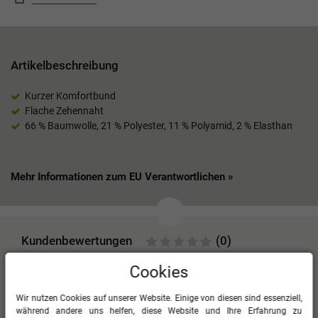
Artikelbeschreibung
Kurzer Komfortbund
Flache Zehennaht
66 % Baumwolle, 21 % Polyester, 11 % Polyamid, 2 % Elasthan
Mehr Informationen zum EU Verantwortlichen »
Kundenbewertungen
(0)
Cookies
Für diesen Artikel erfolgte leider noch keine
Kundenbewertung.
Wir nutzen Cookies auf unserer Website. Einige von diesen sind essenziell,
0
5
während andere uns helfen, diese Website und Ihre Erfahrung zu