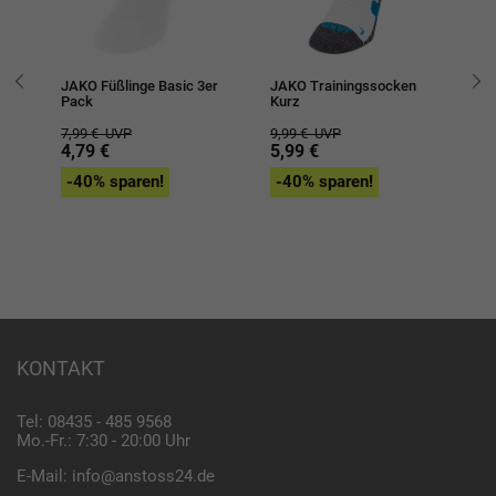
g
JAKO Füßlinge Basic 3er
JAKO Trainingssocken
JA
Pack
Kurz
Al
7,99 €
UVP
9,99 €
UVP
12
4,79 €
5,99 €
7,
-40% sparen!
-40% sparen!
-
KONTAKT
Tel: 08435 - 485 9568
Mo.-Fr.: 7:30 - 20:00 Uhr
E-Mail:
info@anstoss24.de