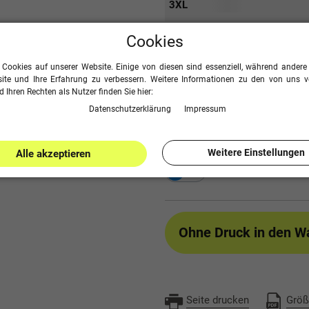
3XL
4XL
Cookies
 Cookies auf unserer Website. Einige von diesen sind essenziell, während andere 
ite und Ihre Erfahrung zu verbessern. Weitere Informationen zu den von uns 
20,99 €
 Ihren Rechten als Nutzer finden Sie hier:
34,99 €
UVP
Daten­schutz­erklärung
Impressum
-40
inkl. ges. MwSt. zzgl.
Versand
Weitere Einstellungen
Alle akzeptieren
Druck hinz
Ohne Druck
in den W
Seite drucken
Größ