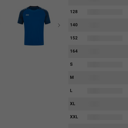
128
140
152
164
S
M
L
XL
XXL