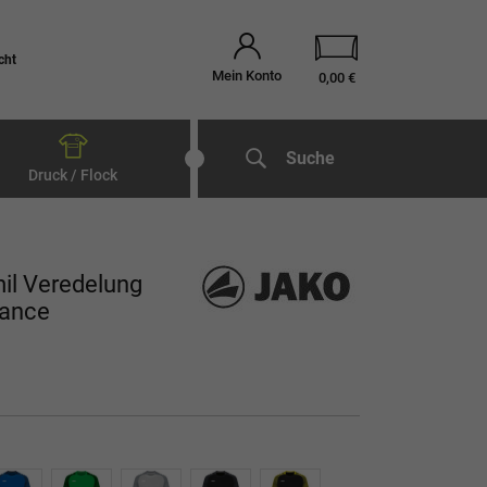
cht
Mein Konto
0,00 €
Suche
Druck / Flock
l Veredelung
mance