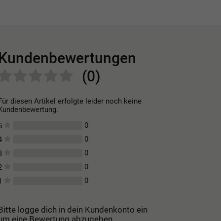
Kundenbewertungen
(0)
Für diesen Artikel erfolgte leider noch keine
Kundenbewertung.
0
5
0
4
0
3
0
2
0
1
Bitte logge dich in dein Kundenkonto ein
um eine Bewertung abzugeben.