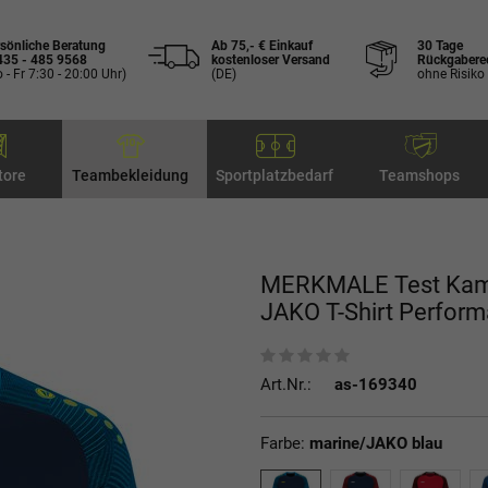
sönliche Beratung
Ab 75,- € Einkauf
30 Tage
435 - 485 9568
kostenloser Versand
Rückgabere
 - Fr 7:30 - 20:00 Uhr)
(DE)
ohne Risiko
tore
Teambekleidung
Sportplatzbedarf
Teamshops
MERKMALE Test Kami
JAKO T-Shirt Perfor
Art.Nr.:
as-169340
Farbe:
marine/JAKO blau