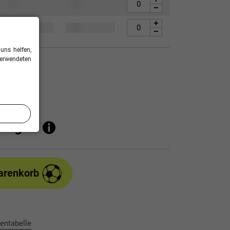
uns helfen,
verwendeten
% sparen!
ufügen
arenkorb
entabelle