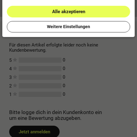
Mehr Informationen zum EU Verantwortlichen »
Alle akzeptieren
Weitere Einstellungen
Kundenbewertungen
(0)
Für diesen Artikel erfolgte leider noch keine
Kundenbewertung.
0
5
0
4
0
3
0
2
0
1
Bitte logge dich in dein Kundenkonto ein
um eine Bewertung abzugeben.
Jetzt anmelden