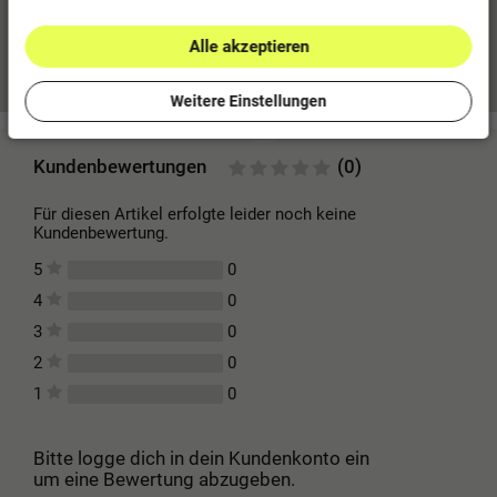
Alle akzeptieren
Mehr Informationen zum EU Verantwortlichen »
Weitere Einstellungen
Kundenbewertungen
(0)
Für diesen Artikel erfolgte leider noch keine
Kundenbewertung.
0
5
0
4
0
3
0
2
0
1
Bitte logge dich in dein Kundenkonto ein
um eine Bewertung abzugeben.