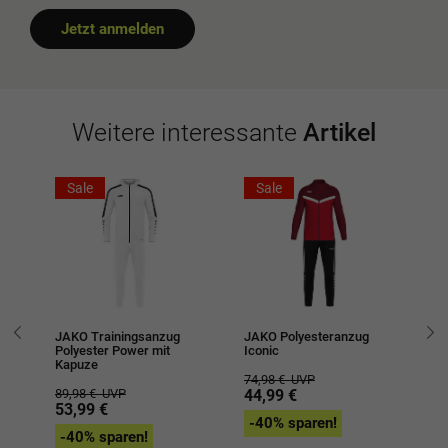
Jetzt anmelden
Weitere interessante
Artikel
Sale
Sale
JAKO Trainingsanzug
JAKO Polyesteranzug
JA
Polyester Power mit
Iconic
Po
Kapuze
74,98 €
UVP
74
89,98 €
UVP
44,99 €
4
53,99 €
-40% sparen!
-
-40% sparen!