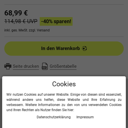
68,99 €
114,98 €
UVP
-40
% sparen!
inkl. ges. MwSt. zzgl.
Versand
In den Warenkorb
Seite drucken
Größentabelle
Cookies
Artikelbeschreibung
Wir nutzen Cookies auf unserer Website. Einige von diesen sind essenziell,
während andere uns helfen, diese Website und Ihre Erfahrung zu
verbessern. Weitere Informationen zu den von uns verwendeten Cookies
Kontrasteinsatz in Wabenstruktur
und Ihren Rechten als Nutzer finden Sie hier:
Seitentaschen mit Reißverschluss
Daten­schutz­erklärung
Impressum
Bonded-Polyester-Fleece
100 % Polyester