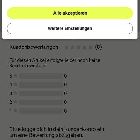
Alle akzeptieren
Mehr Informationen zum EU Verantwortlichen »
Weitere Einstellungen
Kundenbewertungen
(0)
Für diesen Artikel erfolgte leider noch keine
Kundenbewertung.
0
5
0
4
0
3
0
2
0
1
Bitte logge dich in dein Kundenkonto ein
um eine Bewertung abzugeben.