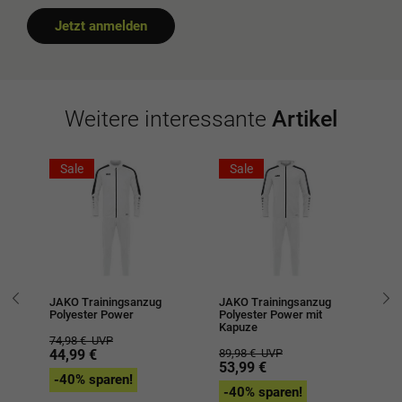
Jetzt anmelden
Weitere interessante
Artikel
Sale
Sale
JAKO Trainingsanzug
JAKO Trainingsanzug
JA
Polyester Power
Polyester Power mit
Ic
Kapuze
74,98 €
UVP
74
44,99 €
89,98 €
UVP
4
53,99 €
-40% sparen!
-
-40% sparen!