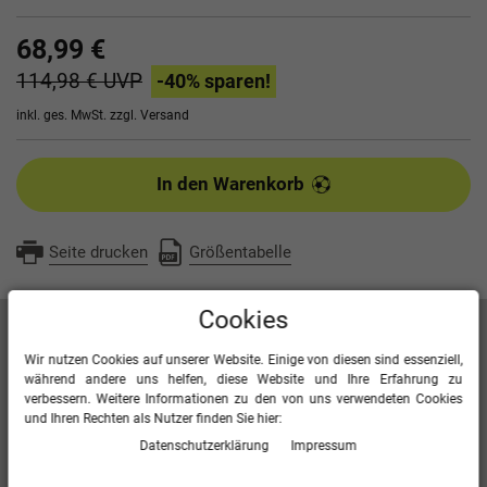
68,99 €
114,98 €
UVP
-40
% sparen!
inkl. ges. MwSt. zzgl.
Versand
In den Warenkorb
Seite drucken
Größentabelle
Cookies
Artikelbeschreibung
Wir nutzen Cookies auf unserer Website. Einige von diesen sind essenziell,
während andere uns helfen, diese Website und Ihre Erfahrung zu
verbessern. Weitere Informationen zu den von uns verwendeten Cookies
Kontrasteinsatz in Wabenstruktur
und Ihren Rechten als Nutzer finden Sie hier:
Seitentaschen mit Reißverschluss
Daten­schutz­erklärung
Impressum
Bonded-Polyester-Fleece
100 % Polyester