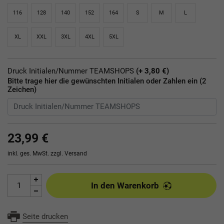
116
128
140
152
164
S
M
L
XL
XXL
3XL
4XL
5XL
Druck Initialen/Nummer TEAMSHOPS
(+ 3,80 €)
Bitte trage hier die gewünschten Initialen oder Zahlen ein (2
Zeichen)
23,99 €
inkl. ges. MwSt. zzgl.
Versand
In den Warenkorb
Seite drucken