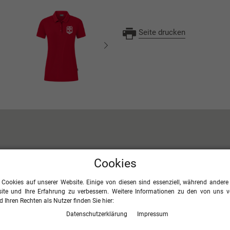
Seite drucken
Cookies
in der
"Organic-Teamline"
kommt 
 Cookies auf unserer Website. Einige von diesen sind essenziell, während andere 
produzierte
Bio-Baumwolle
zum E
ite und Ihre Erfahrung zu verbessern. Weitere Informationen zu den von uns 
Anbau der Baumwolle nicht nur a
 Ihren Rechten als Nutzer finden Sie hier:
m Polo Organic eine zusätzliche
verzichtet und Wasser gespart, s
erer tragen. Bei der "
Stretch
-
Daten­schutz­erklärung
Impressum
hin zum Baumwollanbau geachtet,
 noch Elasthan (6%) mit