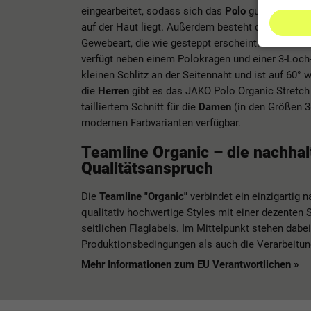
eingearbeitet, sodass sich das
Polo
gut dehnen lä
auf der Haut liegt. Außerdem besteht das Geweb
Gewebeart, die wie gesteppt erscheint. Das natürl
verfügt neben einem Polokragen und einer 3-Loch
kleinen Schlitz an der Seitennaht und ist auf 60
die
Herren
gibt es das JAKO Polo Organic Stretch
tailliertem Schnitt für die
Damen
(in den Größen 3
modernen Farbvarianten verfügbar.
Teamline Organic – die nachha
Qualitätsanspruch
Die
Teamline "Organic"
verbindet ein einzigartig 
qualitativ hochwertige Styles mit einer dezenten
seitlichen Flaglabels. Im Mittelpunkt stehen dabe
Produktionsbedingungen als auch die Verarbeitun
Mehr Informationen zum EU Verantwortlichen »