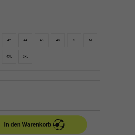
42
44
46
48
S
M
4XL
5XL
In den Warenkorb