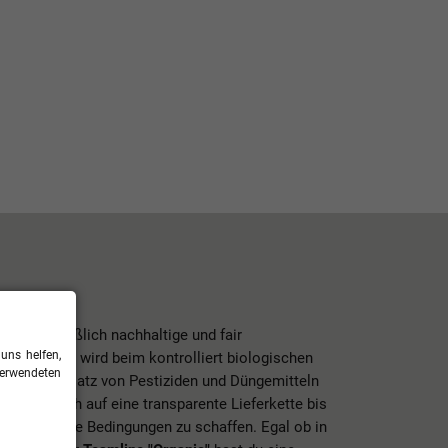
ausschließlich nachhaltige und fair
uns helfen,
insatz. So wird beim kontrolliert biologischen
verwendeten
uf den Einsatz von Pestiziden und Düngemitteln
ondern auch auf eine transparente Lieferkette bis
 um fairere Bedingungen zu schaffen. Egal ob in