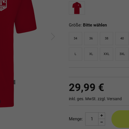
Größe:
Bitte wählen
34
36
38
40
L
XL
XXL
3XL
29,99 €
inkl. ges. MwSt. zzgl.
Versand
Menge: