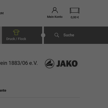
cht
Mein Konto
0,00 €
Suche
Druck / Flock
ein 1883/06 e.V.
ante