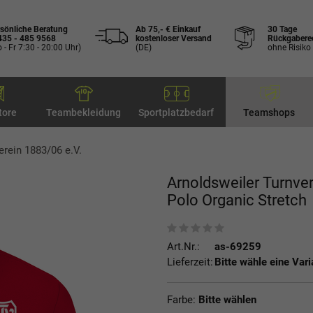
sönliche Beratung
Ab 75,- € Einkauf
30 Tage
435 - 485 9568
kostenloser Versand
Rückgabere
 - Fr 7:30 - 20:00 Uhr)
(DE)
ohne Risiko
tore
Teambekleidung
Sportplatzbedarf
Teamshops
erein 1883/06 e.V.
Arnoldsweiler Turnver
Polo Organic Stretch
Art.Nr.:
as-69259
Lieferzeit:
Bitte wähle eine Vari
Farbe:
Bitte wählen