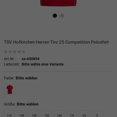
TSV Hofkirchen Herren Tiro 25 Competition Poloshirt
Art.Nr.:
as-650854
Lieferzeit:
Bitte wähle eine Variante
Farbe:
Bitte wählen
Größe:
Bitte wählen
116
128
140
152
164
176
XS
S