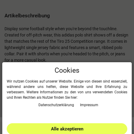
Artikelbeschreibung
Display some football style when you're beyond the touchline.
Created for off-pitch wear, this adidas polo shirt shows off a design
that matches the rest of the Tiro 25 Competition range. It comes in
lightweight single jersey fabric and features a smart, ribbed polo
collar. Pair it with shorts when you're headed to the pitch, or jeans
for a more casual look.
Cookies
Regular fit
Ribbed polo collar with button closures
Wir nutzen Cookies auf unserer Website. Einige von diesen sind essenziell,
65% polyester (recycled), 35% cotton
während andere uns helfen, diese Website und Ihre Erfahrung zu
verbessern. Weitere Informationen zu den von uns verwendeten Cookies
und Ihren Rechten als Nutzer finden Sie hier:
Mehr Informationen zum EU Verantwortlichen »
Daten­schutz­erklärung
Impressum
Alle akzeptieren
Kundenbewertungen
(0)