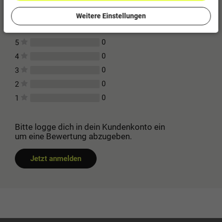
Weitere Einstellungen
Für diesen Artikel erfolgte leider noch keine
Kundenbewertung.
0
5
0
4
0
3
0
2
0
1
Bitte logge dich in dein Kundenkonto ein
um eine Bewertung abzugeben.
Jetzt anmelden