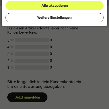
Alle akzeptieren
Kundenbewertungen
(0)
Weitere Einstellungen
Für diesen Artikel erfolgte leider noch keine
Kundenbewertung.
0
5
0
4
0
3
0
2
0
1
Bitte logge dich in dein Kundenkonto ein
um eine Bewertung abzugeben.
Jetzt anmelden