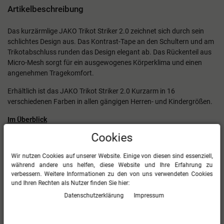
Artikelbeschreibung
Das kurzärmlige JAKO Trikot Striker 2.0 zeichnet sich durch sein
schlichtes Design aus. Das Kontrast-Tape an den Schultern und am
Trikotabschluss runden das Design elegant ab. Das Rückenteil aus
Micro-Mesh sorgt für ein ausgewogenes Körperklima und einen
angenehmen Tragekomfort.
Erhältlich ist das JAKO Trikot Striker 2.0 Kurzarm in 16
verschiedenen Farben in allen gängigen Herren- und Kindergrößen.
Im Überblick
Cookies
Kontrast-Tape an Schulter- und Trikotabschluss
Rückenteil: Micro-Mesh
Wir nutzen Cookies auf unserer Website. Einige von diesen sind essenziell,
Rundhalskragen
während andere uns helfen, diese Website und Ihre Erfahrung zu
Polyester-Interlock
verbessern. Weitere Informationen zu den von uns verwendeten Cookies
100 % Polyester
und Ihren Rechten als Nutzer finden Sie hier:
Daten­schutz­erklärung
Impressum
Mehr Informationen zum EU Verantwortlichen »