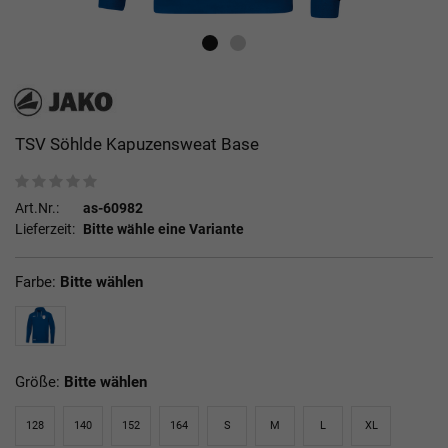
TSV Söhlde Kapuzensweat Base
Art.Nr.:
as-60982
Lieferzeit:
Bitte wähle eine Variante
Farbe:
Bitte wählen
Größe:
Bitte wählen
128
140
152
164
S
M
L
XL