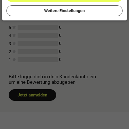
Kundenbewertungen
(0)
Weitere Einstellungen
Für diesen Artikel erfolgte leider noch keine
Kundenbewertung.
0
5
0
4
0
3
0
2
0
1
Bitte logge dich in dein Kundenkonto ein
um eine Bewertung abzugeben.
Jetzt anmelden