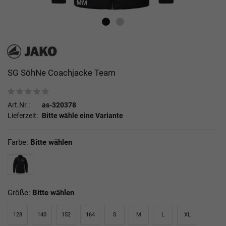
SG SöhNe Coachjacke Team
Art.Nr.:
as-320378
Lieferzeit:
Bitte wähle eine Variante
Farbe:
Bitte wählen
Größe:
Bitte wählen
128
140
152
164
S
M
L
XL