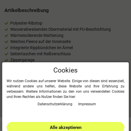
Artikelbeschreibung
Polyester-Ribstop
Wasserabweisendes Obermaterial mit PU-Beschichtung
Wärmeisolierende Wattierung
Weiches Fleece auf der Innenseite
Integrierte Rippbündchen im Ärmel
Seitentaschen mit Reißverschluss
Zippergarage
100 % Polyester
Cookies
1500 mm PU
Wattierung: 100 % Polyester
Wir nutzen Cookies auf unserer Website. Einige von diesen sind essenziell,
Innenfutter: 100 % Polyester
während andere uns helfen, diese Website und Ihre Erfahrung zu
verbessern. Weitere Informationen zu den von uns verwendeten Cookies
und Ihren Rechten als Nutzer finden Sie hier:
Daten­schutz­erklärung
Impressum
Mehr Informationen zum EU Verantwortlichen »
Alle akzeptieren