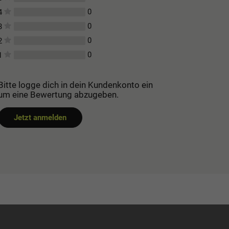
0
4
0
3
0
2
0
1
Bitte logge dich in dein Kundenkonto ein
um eine Bewertung abzugeben.
Jetzt anmelden