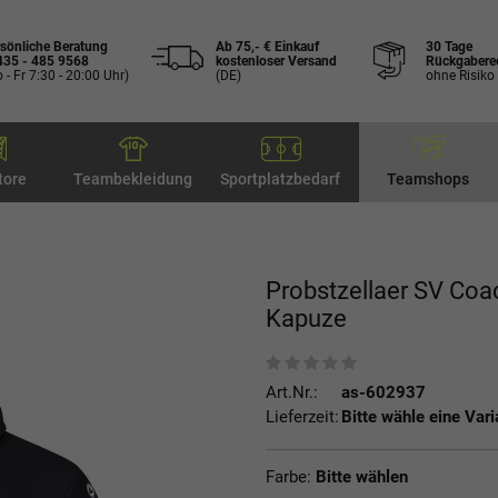
sönliche Beratung
Ab 75,- € Einkauf
30 Tage
435 - 485 9568
kostenloser Versand
Rückgabere
 - Fr 7:30 - 20:00 Uhr)
(DE)
ohne Risiko
tore
Teambekleidung
Sportplatzbedarf
Teamshops
Probstzellaer SV Coa
Kapuze
Art.Nr.:
as-602937
Lieferzeit:
Bitte wähle eine Vari
Farbe:
Bitte wählen