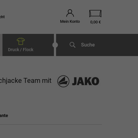
cht
Mein Konto
0,00 €
Suche
Druck / Flock
chjacke Team mit
ante