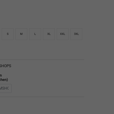
S
M
L
XL
XXL
3XL
MSHOPS
en
chen)