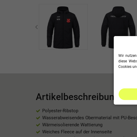
Wir nutzen
diese Webs
Cookies und
Artikelbeschreibung
Polyester-Ribstop
Wasserabweisendes Obermaterial mit PU-Bes
Wärmeisolierende Wattierung
Weiches Fleece auf der Innenseite