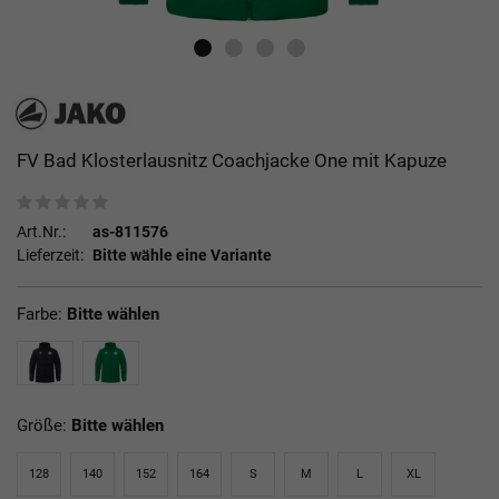
FV Bad Klosterlausnitz Coachjacke One mit Kapuze
Art.Nr.:
as-811576
Lieferzeit:
Bitte wähle eine Variante
Farbe:
Bitte wählen
Größe:
Bitte wählen
128
140
152
164
S
M
L
XL