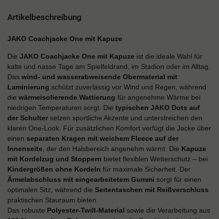
Artikelbeschreibung
JAKO Coachjacke One mit Kapuze
Die
JAKO Coachjacke One mit Kapuze
ist die ideale Wahl für
kalte und nasse Tage am Spielfeldrand, im Stadion oder im Alltag.
Das
wind- und wasserabweisende Obermaterial mit
Laminierung
schützt zuverlässig vor Wind und Regen, während
die
wärmeisolierende Wattierung
für angenehme Wärme bei
niedrigen Temperaturen sorgt. Die
typischen JAKO Dots auf
der Schulter
setzen sportliche Akzente und unterstreichen den
klaren One-Look. Für zusätzlichen Komfort verfügt die Jacke über
einen
separaten Kragen mit weichem Fleece auf der
Innenseite
, der den Halsbereich angenehm wärmt. Die
Kapuze
mit Kordelzug und Stoppern
bietet flexiblen Wetterschutz – bei
Kindergrößen ohne Kordeln
für maximale Sicherheit. Der
Ärmelabschluss mit eingearbeitetem Gummi
sorgt für einen
optimalen Sitz, während die
Seitentaschen mit Reißverschluss
praktischen Stauraum bieten.
Das robuste
Polyester-Twill-Material
sowie die Verarbeitung aus