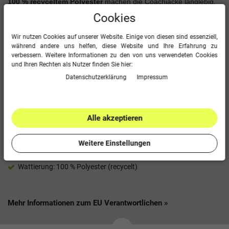
100 % recyceltem Polyester
machen die Coachjacke langlebig,
pflegeleicht und nachhaltig. Damit eignet sie sich ideal für Teams,
Cookies
Trainer und Betreuer im sportlichen Einsatz.
Wir nutzen Cookies auf unserer Website. Einige von diesen sind essenziell,
Im Überblick
während andere uns helfen, diese Website und Ihre Erfahrung zu
verbessern. Weitere Informationen zu den von uns verwendeten Cookies
Wind- und wasserabweisendes Obermaterial mit Laminierung
und Ihren Rechten als Nutzer finden Sie hier:
Wärmeisolierende Wattierung
Daten­schutz­erklärung
Impressum
Separater Kragen mit weichem Fleece auf der Innenseite
Ärmelabschluss mit eingearbeitetem Gummi
Kapuze mit Kordelzug und Stoppern
Ohne Kordeln bei Kindergrößen
Alle akzeptieren
Seitentaschen mit Reißverschluss
Polyester-Twill
Weitere Einstellungen
100 % Polyester (recycelt)
3000 mm TPU
Wattierung: 100 % Polyester (recycelt)
Mehr Informationen zum EU Verantwortlichen »