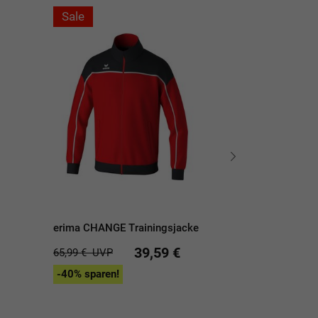
Sale
Sale
erima CHANGE Trainingsjacke
JAKO Winterpa
39,59 €
65,99 €
UVP
169,99 €
UVP
-40% sparen!
-40% sparen!