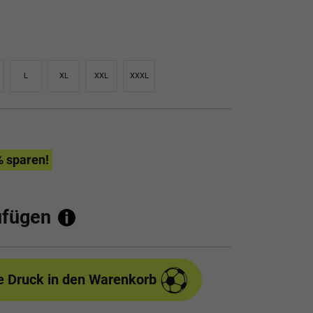
L
XL
XXL
XXXL
% sparen!
ufügen
e Druck
in den Warenkorb