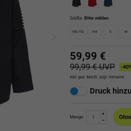
Größe:
Bitte wählen
140/152
164
S
M
59,99 €
99,99 €
UVP
-40
inkl. ges. MwSt. zzgl.
Versand
Druck hinz
Ohn
Menge: