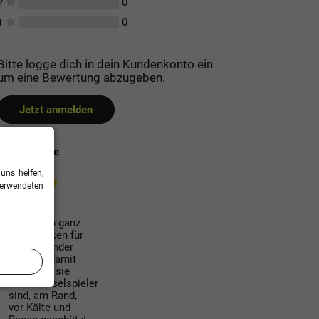
0
2
0
1
Bitte logge dich in dein Kundenkonto ein
um eine Bewertung abzugeben.
Jetzt anmelden
Mega tolle
Jacke
uns helfen,
verwendeten
Wir haben ganz
viele Jacken für
unsere Kinder
bestellt, damit
sie, wenn sie
Auswechselspieler
sind, am Rand,
vor Kälte und