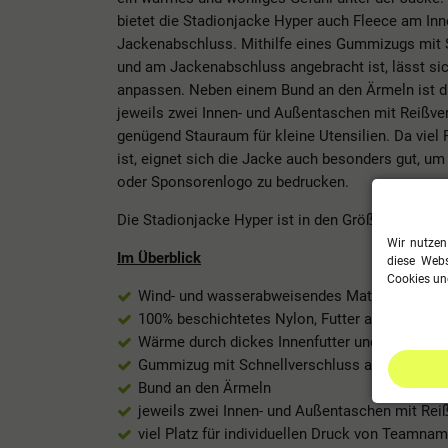
bietet die Stadionjacke Hyper auch Fleece am In
Jackenabschluss. Mithilfe eines Gummizugs mit S
und am Jackenabschluss angebracht ist, lässt sich
anpassen. Neben einem Bund an den Ärmeln ist d
jeweils zwei Innen- und Außentaschen mit Reißver
genügend Stauraum für kleine Utensilien. Da viel P
ist, eignet sich die Jacke auch besonders gut, 
oder Sponsorenlogo zu bedrucken.
Die Stadionjacke Hyper ist in den Größen 140 - X
Wir nutzen
Im Überblick
diese Webs
Cookies und
Wind- und wasserabweisendes Material
100% beschichtetes Nylon, Futter aus 100% Po
Wärme durch dickes Innenfutter und Fleece
Gummizug mit Schnellverschluss an der Kapu
Bund an den Ärmeln
jeweils zwei Innen- und Außentaschen mit Re
viel Platz für individuellen Druck von Teamn