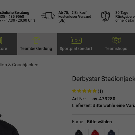
sönliche Beratung
Ab 75,- € Einkauf
30 Tage
435 - 485 9568
kostenloser Versand
Rückgabere
 - Fr 7:30 - 20:00 Uhr)
(DE)
ohne Risiko
tore
Teambekleidung
Sportplatzbedarf
Teamshops
dion & Coachjacken
Derbystar Stadionjac
(1)
Art.Nr.:
as-473280
Lieferzeit:
Bitte wähle eine Vari
Farbe :
Bitte wählen