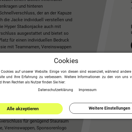
nenkragen und hinteren
chnellverschluss, der an der Kapuze
 die Jacke individuell verstellen und
ie Hyper Stadionjacke auch mit
schluss ausgestattet und bietet so
latz für einen individuellen Bedruck
um sie mit Teamnamen, Vereinswappen
Cookies
XXL auf anstoss24.de erhältlich.
 Cookies auf unserer Website. Einige von diesen sind essenziell, während andere 
ite und Ihre Erfahrung zu verbessern. Weitere Informationen zu den von uns 
 Ihren Rechten als Nutzer finden Sie hier:
Daten­schutz­erklärung
Impressum
lyester
ze und am Jackenabschluss
Weitere Einstellungen
Alle akzeptieren
ißverschluss für genügend Stauraum
ame, Vereinswappen, Sponsorenlogo