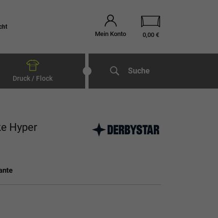
cht
Mein Konto
0,00 €
Suche
Druck / Flock
ke Hyper
ante