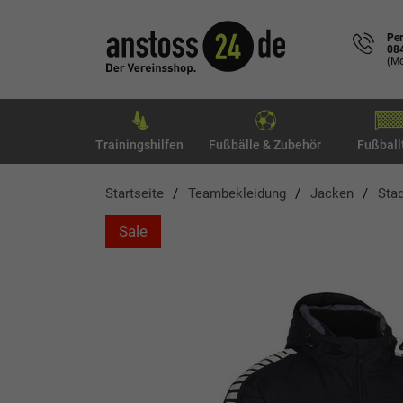
Per
08
(Mo
Trainingshilfen
Fußbälle & Zubehör
Fußball
Startseite
Teambekleidung
Jacken
Sta
Sale