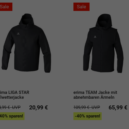
Sale
Sale
rima LIGA STAR
erima TEAM Jacke mit
llwetterjacke
abnehmbaren Ärmeln
20,99 €
65,99 €
4,99 €
UVP
109,99 €
UVP
40% sparen!
-40% sparen!