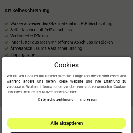
Artikelbeschreibung
Wasserabweisendes Obermaterial mit PU-Beschichtung
Seitentaschen mit Reißverschluss
Verlängerter Rücken
Innenfutter aus Mesh mit offenem Abschluss im Rücken
Ärmelabschluss mit elastischer Binding
Zippergarage
100 % Polyester
Cookies
1500 mm PU
Innenfutter: 100 % Polyester
Wir nutzen Cookies auf unserer Website. Einige von diesen sind essenziell,
während andere uns helfen, diese Website und Ihre Erfahrung zu
verbessern. Weitere Informationen zu den von uns verwendeten Cookies
und Ihren Rechten als Nutzer finden Sie hier:
Mehr Informationen zum EU Verantwortlichen »
Daten­schutz­erklärung
Impressum
Kundenbewertungen
(0)
Alle akzeptieren