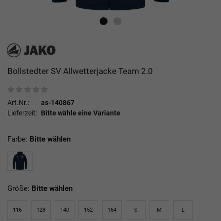
Bollstedter SV Allwetterjacke Team 2.0
Art.Nr.:
as-140867
Lieferzeit:
Bitte wähle eine Variante
Farbe:
Bitte wählen
Größe:
Bitte wählen
116
128
140
152
164
S
M
L