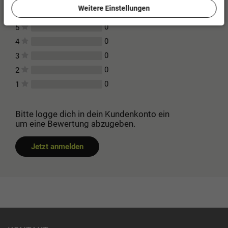
Für diesen Artikel erfolgte leider noch keine
Weitere Einstellungen
Kundenbewertung.
0
5
0
4
0
3
0
2
0
1
Bitte logge dich in dein Kundenkonto ein
um eine Bewertung abzugeben.
Jetzt anmelden