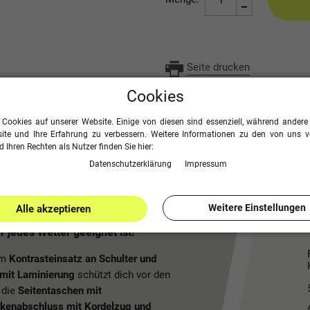
Seite drucken
Cookies
 Cookies auf unserer Website. Einige von diesen sind essenziell, während andere 
ite und Ihre Erfahrung zu verbessern. Weitere Informationen zu den von uns 
 Ihren Rechten als Nutzer finden Sie hier:
Daten­schutz­erklärung
Impressum
Weitere Einstellungen
Alle akzeptieren
 jedes Wetter geeignet ist!
em
Kontrasteinsatz an Schulter und
 mit Laminierung
schützt dich vor den
 die
Seitentaschen mit
kenabschluss mit Kordelzug und