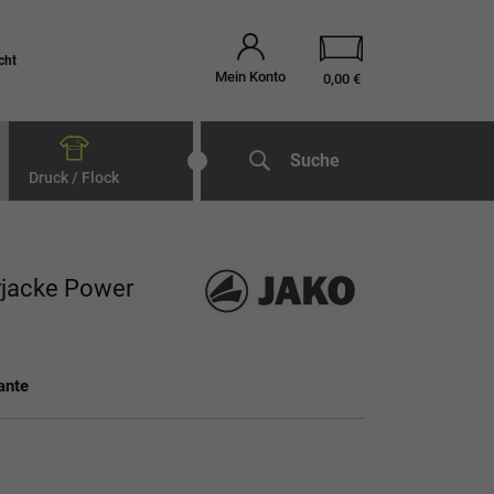
cht
Mein Konto
0,00 €
Suche
Druck / Flock
rjacke Power
ante