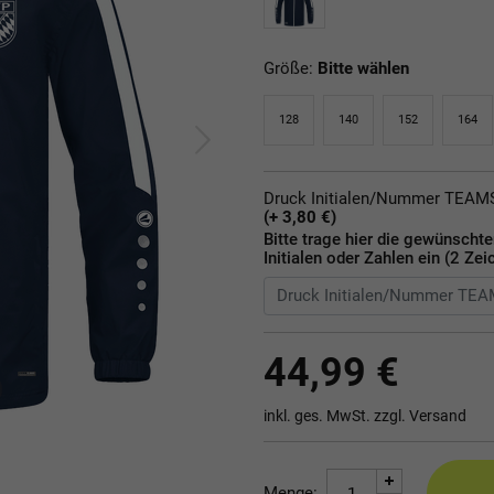
Größe:
Bitte wählen
128
140
152
164
Druck Initialen/Nummer TEA
(+ 3,80 €)
Bitte trage hier die gewünscht
Initialen oder Zahlen ein (2 Zei
44,99 €
inkl. ges. MwSt. zzgl.
Versand
Menge: