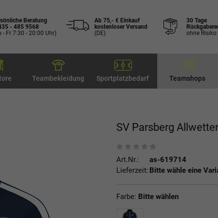
sönliche Beratung
Ab 75,- € Einkauf
30 Tage
435 - 485 9568
kostenloser Versand
Rückgabere
 - Fr 7:30 - 20:00 Uhr)
(DE)
ohne Risiko
tore
Teambekleidung
Sportplatzbedarf
Teamshops
SV Parsberg Allwette
Art.Nr.:
as-619714
Lieferzeit:
Bitte wähle eine Vari
Farbe:
Bitte wählen