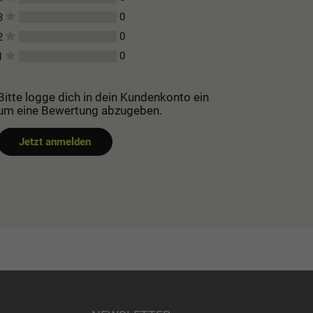
0
3
0
2
0
1
Bitte logge dich in dein Kundenkonto ein
um eine Bewertung abzugeben.
Jetzt anmelden