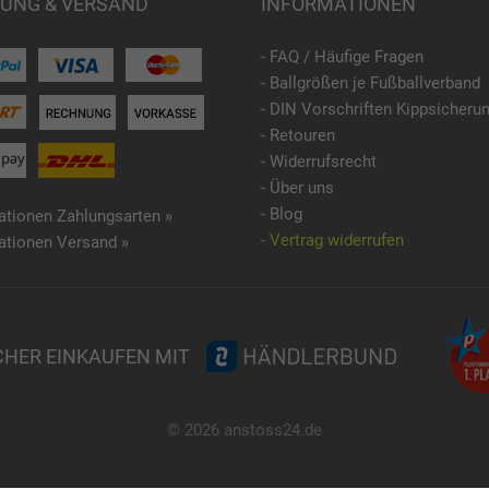
UNG & VERSAND
INFORMATIONEN
- FAQ / Häufige Fragen
- Ballgrößen je Fußballverband
- DIN Vorschriften Kippsicheru
- Retouren
- Widerrufsrecht
- Über uns
- Blog
ationen Zahlungsarten »
- Vertrag widerrufen
ationen Versand »
CHER EINKAUFEN MIT
© 2026 anstoss24.de