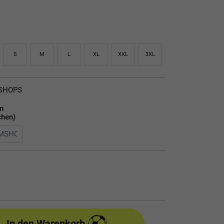
S
M
L
XL
XXL
3XL
MSHOPS
en
chen)
In den Warenkorb