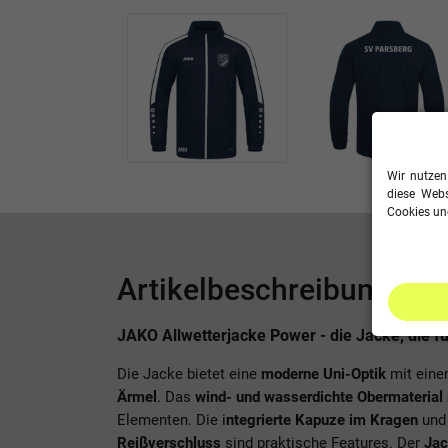
Wir nutzen
diese Webs
Cookies und
Artikelbeschreibung
JAKO Allwetterjacke Power - die Jacke, die für
Die Jacke bietet eine
moderne Uni-Optik
mit ein
Ärmel
. Das
wind- und wasserdichte Obermaterial
Elementen. Die i
ntegrierte Kapuze im Kragen
und
Reißverschluss
sind praktische Features. Der
Jac