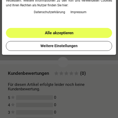
verbessern. Weitere Informationen zu den von uns verwendeten Cookies
und Ihren Rechten als Nutzer finden Sie hier:
Speziell zum Training ohne Seitentaschen
Daten­schutz­erklärung
Impressum
Mit JAKO Logo
Ohne Innenslip
Polyester-Piquet
100 % Polyester (recycelt)
Alle akzeptieren
Weitere Einstellungen
Mehr Informationen zum EU Verantwortlichen »
Kundenbewertungen
(0)
Für diesen Artikel erfolgte leider noch keine
Kundenbewertung.
0
5
0
4
0
3