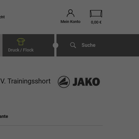
cht
Mein Konto
0,00 €
Suche
Druck / Flock
V. Trainingsshort
ante