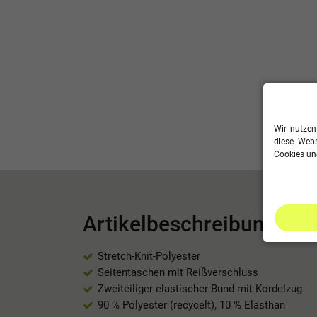
Wir nutzen
diese Webs
Cookies und
Artikelbeschreibung
Stretch-Knit-Polyester
Seitentaschen mit Reißverschluss
Zweiteiliger elastischer Bund mit Kordelzug
90 % Polyester (recycelt), 10 % Elasthan