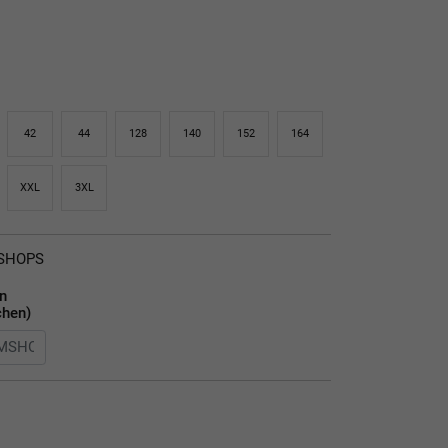
42
44
128
140
152
164
XXL
3XL
MSHOPS
en
chen)