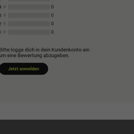
0
4
0
3
0
2
0
1
Bitte logge dich in dein Kundenkonto ein
um eine Bewertung abzugeben.
Jetzt anmelden