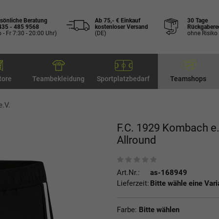
sönliche Beratung
Ab 75,- € Einkauf
30 Tage
435 - 485 9568
kostenloser Versand
Rückgabere
 - Fr 7:30 - 20:00 Uhr)
(DE)
ohne Risiko
tore
Teambekleidung
Sportplatzbedarf
Teamshops
.V.
F.C. 1929 Kombach e.
Allround
Art.Nr.:
as-168949
Lieferzeit:
Bitte wähle eine Vari
Farbe:
Bitte wählen