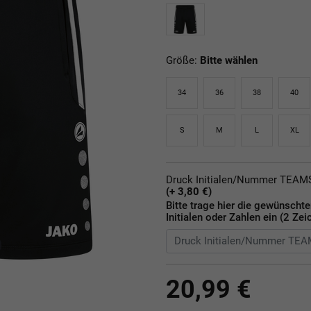
Größe:
Bitte wählen
34
36
38
40
S
M
L
XL
Druck Initialen/Nummer TEA
(+ 3,80 €)
Bitte trage hier die gewünscht
Initialen oder Zahlen ein (2 Zei
20,99 €