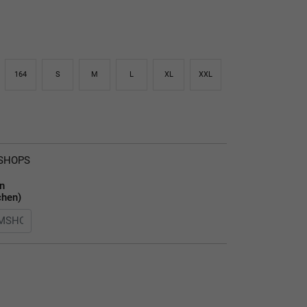
164
S
M
L
XL
XXL
MSHOPS
en
chen)