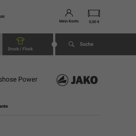
cht
Mein Konto
0,00 €
Suche
Druck / Flock
gshose Power
ante