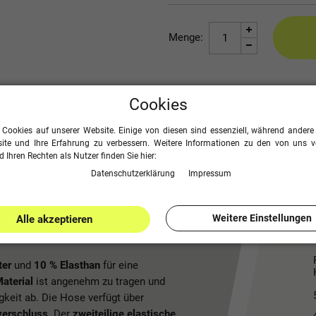
Menge:
Cookies
Seite drucken
 Cookies auf unserer Website. Einige von diesen sind essenziell, während andere 
ite und Ihre Erfahrung zu verbessern. Weitere Informationen zu den von uns 
 Ihren Rechten als Nutzer finden Sie hier:
Daten­schutz­erklärung
Impressum
Weitere Einstellungen
Alle akzeptieren
e zum Trainieren!
ter
und
10 % Elasthan
für eine
aterial
ist angenehm zu tragen und
keit ab. Die Hose verfügt über
verschluss
. Der
zweiteilige elastische