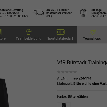
sönliche Beratung
Ab 75,- € Einkauf
30 Tage
435 - 485 9568
kostenloser Versand
Rückgabere
 - Fr 7:30 - 20:00 Uhr)
(DE)
ohne Risiko
tore
Teambekleidung
Sportplatzbedarf
Teamshops
VfR Bürstadt Trainin
Art.Nr.:
as-266194
Lieferzeit:
Bitte wähle eine Vari
Farbe:
Bitte wählen