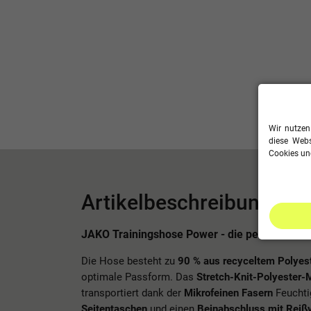
Wir nutzen
diese Webs
Cookies und
Artikelbeschreibung
JAKO Trainingshose Power - die perfekte Hos
Die Hose besteht zu
90 % aus recyceltem Polyes
optimale Passform. Das
Stretch-Knit-Polyester-M
transportiert dank der
Mikrofeinen Fasern
Feuchtig
Seitentaschen
und einen
Beinabschluss mit Reiß