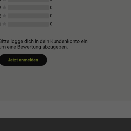
0
3
0
2
0
1
Bitte logge dich in dein Kundenkonto ein
um eine Bewertung abzugeben.
Jetzt anmelden