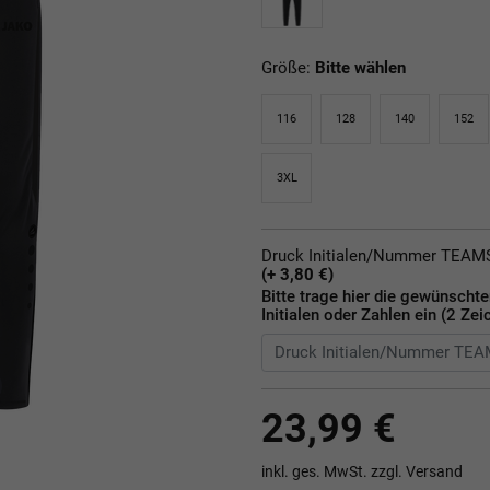
Größe:
Bitte wählen
116
128
140
152
3XL
Druck Initialen/Nummer TEA
(+ 3,80 €)
Bitte trage hier die gewünscht
Initialen oder Zahlen ein (2 Zei
23,99 €
inkl. ges. MwSt. zzgl.
Versand