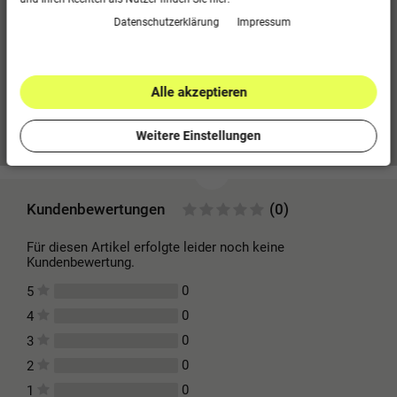
Seitentaschen mit Reißverschluss
Daten­schutz­erklärung
Impressum
Beinabschluss mit Reißverschluss
Polyester-Terry
100 % Polyester (recycelt)
Alle akzeptieren
Mehr Informationen zum EU Verantwortlichen »
Weitere Einstellungen
Kundenbewertungen
(0)
Für diesen Artikel erfolgte leider noch keine
Kundenbewertung.
0
5
0
4
0
3
0
2
0
1