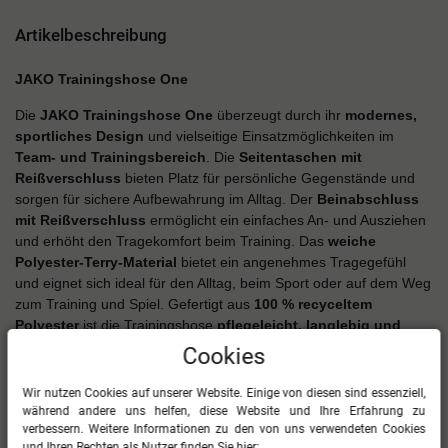
Artikelbeschreibung
JAKO Trainingshose One
Die
JAKO Trainingshose One
überzeugt durch ihr
modernes,
sportliches Design
und vielseitige Einsatzmöglichkeiten im
Team- und Trainingsbereich
. Die
Seitentaschen mit
Reißverschluss
bieten Platz für persönliche Gegenstände und
sorgen für sichere Aufbewahrung im Alltag. Der
Beinabschluss
mit Reißverschluss
ermöglicht ein einfaches An- und Ausziehen
und erhöht den Tragekomfort beim Training. Das
weiche
Polyester-Terry-Material
bietet ein angenehmes Tragegefühl
und eignet sich ideal für den Alltag, beim Sport oder auf dem Weg
zum Training und Spiel. Gefertigt aus
100 % recyceltem
Polyester
ist die Trainingshose
pflegeleicht, langlebig und
nachhaltig
. Dank ihres
schlichten Designs
eignet sich die
Cookies
JAKO Trainingshose One
optimal zum Veredeln mit Vereins-,
Team- oder Firmenlogos
.
Wir nutzen Cookies auf unserer Website. Einige von diesen sind essenziell,
während andere uns helfen, diese Website und Ihre Erfahrung zu
Im Überblick
verbessern. Weitere Informationen zu den von uns verwendeten Cookies
und Ihren Rechten als Nutzer finden Sie hier: