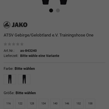
ATSV Gebirge/Gelobtland e.V. Trainingshose One
Art.Nr.:
as-843240
Lieferzeit:
Bitte wähle eine Variante
Farbe:
Bitte wählen
Größe:
Bitte wählen
116
122
128
134
140
146
152
158