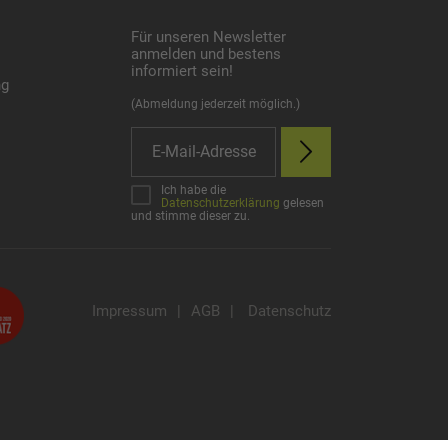
Für unseren Newsletter
anmelden und bestens
informiert sein!
ng
(Abmeldung jederzeit möglich.)
Ich habe die
Datenschutzerklärung
gelesen
und stimme dieser zu.
Impressum
|
AGB
|
Datenschutz