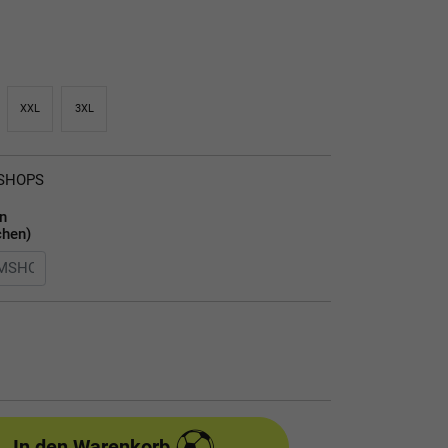
XXL
3XL
MSHOPS
en
chen)
In den Warenkorb