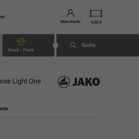
cht
Mein Konto
0,00 €
Suche
Druck / Flock
hose Light One
ante