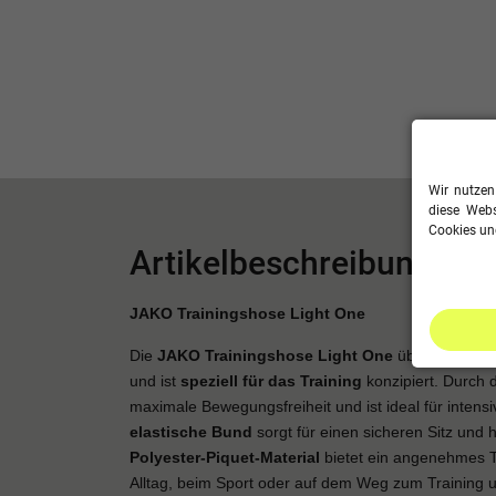
Wir nutzen
diese Webs
Cookies und
Artikelbeschreibung
JAKO Trainingshose Light One
Die
JAKO Trainingshose Light One
überzeugt dur
und ist
speziell für das Training
konzipiert. Durch d
maximale Bewegungsfreiheit und ist ideal für intensi
elastische Bund
sorgt für einen sicheren Sitz und 
Polyester-Piquet-Material
bietet ein angenehmes Tr
Alltag, beim Sport oder auf dem Weg zum Training u