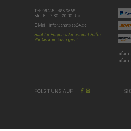
Tel: 08435 - 485 9568
Mo.-Fr.: 7:30 - 20:00 Uhr
E-Mail:
info@anstoss24.de
Habt Ihr Fragen oder braucht Hilfe?
Wir beraten Euch gern!
Inform
Inform
SI
FOLGT UNS AUF