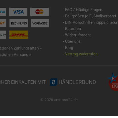
- FAQ / Häufige Fragen
- Ballgrößen je Fußballverband
- DIN Vorschriften Kippsicheru
- Retouren
- Widerrufsrecht
- Über uns
- Blog
ationen Zahlungsarten »
- Vertrag widerrufen
ationen Versand »
CHER EINKAUFEN MIT
© 2026 anstoss24.de