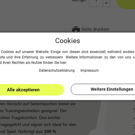
Seite drucken
Cookies
 Cookies auf unserer Website. Einige von diesen sind essenziell, während andere 
ite und Ihre Erfahrung zu verbessern. Weitere Informationen zu den von uns 
 Ihren Rechten als Nutzer finden Sie hier:
Daten­schutz­erklärung
Impressum
Weitere Einstellungen
Alle akzeptieren
ch ihr
modernes, sportliches Design
en Verzicht auf Seitentaschen bietet sie
ve Trainingseinheiten geeignet. Der
hohen Tragekomfort. Das leichte
agegefühl und eignet sich ideal für den
nd Spiel. Gefertigt aus
100 %