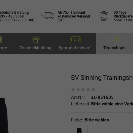
sönliche Beratung
Ab 75,- € Einkauf
30 Tage
435 - 485 9568
kostenloser Versand
Rückgabere
 - Fr 7:30 - 20:00 Uhr)
(DE)
ohne Risiko
tore
Teambekleidung
Sportplatzbedarf
Teamshops
SV Sinning Trainings
Art.Nr.:
as-851605
Lieferzeit:
Bitte wähle eine Vari
Farbe:
Bitte wählen