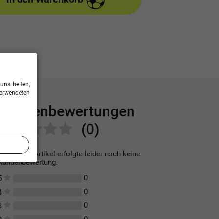
uns helfen,
verwendeten
Kundenbewertungen
(0)
Für diesen Artikel erfolgte leider noch keine
Kundenbewertung.
0
5
0
4
0
3