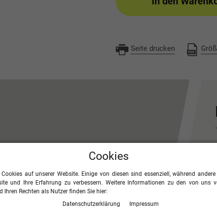
In den Warenk
Seite drucken
Größ
Cookies
erfekte Ausstattung für intensive
r entspannte Tage in der Freizeit.
 Cookies auf unserer Website. Einige von diesen sind essenziell, während andere 
fähig und macht jede sportliche
ite und Ihre Erfahrung zu verbessern. Weitere Informationen zu den von uns 
ht ist der
Beinabschluss mit
 Ihren Rechten als Nutzer finden Sie hier:
t nur für eine optimale Passform sorgt,
Daten­schutz­erklärung
Impressum
portschuhen unkompliziert und