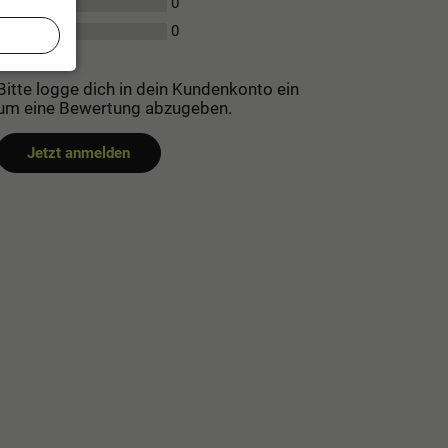
0
2
0
1
Bitte logge dich in dein Kundenkonto ein
um eine Bewertung abzugeben.
Jetzt anmelden