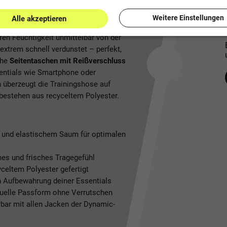
Weitere Einstellungen
Alle akzeptieren
AKO bleibst du den ganzen Tag über
en Feuchtigkeit unmittelbar von der
xtrem schnell verdunstet – perfekt,
che
Seitentaschen mit Reißverschluss
entials wie Smartphone oder
überzeugt die Trainingshose auf
bestehen aus recyceltem Polyester.
s und elastischem Saum für optimalen
nes und frisches Tragegefühl
eltem Polyester gefertigt
n Aufbewahrung deiner Essentials
iduelle Passform ohne Verrutschen
rbar mit allen Jacken der Dynamic-