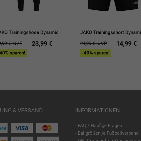
AKO Trainingshose Dynamic
JAKO Trainingsshort Dynam
23,99 €
14,99 €
9,99 €
UVP
24,99 €
UVP
40% sparen!
-40% sparen!
UNG & VERSAND
INFORMATIONEN
- FAQ / Häufige Fragen
- Ballgrößen je Fußballverband
- DIN Vorschriften Kippsicheru