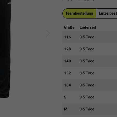
Teambestellung
Einzelbest
Größe
Lieferzeit
116
3-5 Tage
128
3-5 Tage
140
3-5 Tage
152
3-5 Tage
164
3-5 Tage
S
3-5 Tage
M
3-5 Tage