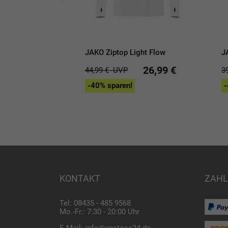
ynamic
JAKO Ziptop Light Flow
J
26,99 €
26,99 €
44,99 €
UVP
3
-40% sparen!
-
KONTAKT
ZAHL
Tel: 08435 - 485 9568
Mo.-Fr.: 7:30 - 20:00 Uhr