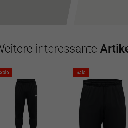
eitere interessante
Artik
Sale
Sale