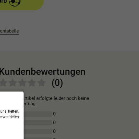
orb
entabelle
Kundenbewertungen
(0)
Für diesen Artikel erfolgte leider noch keine
Kundenbewertung.
uns helfen,
0
5
verwendeten
0
4
0
3