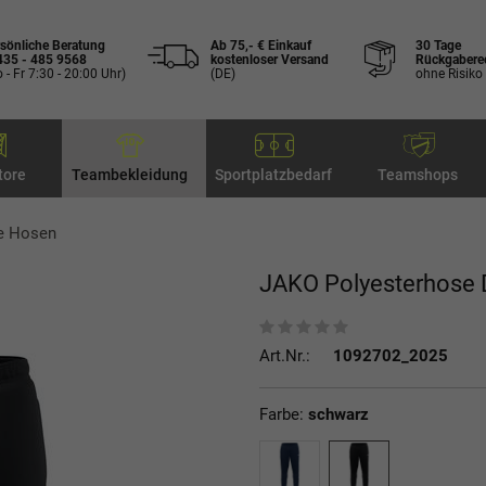
sönliche Beratung
Ab 75,- € Einkauf
30 Tage
435 - 485 9568
kostenloser Versand
Rückgabere
 - Fr 7:30 - 20:00 Uhr)
(DE)
ohne Risiko
tore
Teambekleidung
Sportplatzbedarf
Teamshops
e Hosen
JAKO Polyesterhose
Art.Nr.:
1092702_2025
Farbe:
schwarz