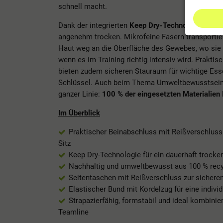
schnell macht.
Dank der integrierten
Keep Dry-Technologie
von J
angenehm trocken. Mikrofeine Fasern transportier
Haut weg an die Oberfläche des Gewebes, wo sie e
wenn es im Training richtig intensiv wird. Praktis
bieten zudem sicheren Stauraum für wichtige Ess
Schlüssel. Auch beim Thema Umweltbewusstsein 
ganzer Linie:
100 % der eingesetzten Materialien
Im Überblick
Praktischer Beinabschluss mit Reißverschlus
Sitz
Keep Dry-Technologie für ein dauerhaft trocke
Nachhaltig und umweltbewusst aus 100 % recyc
Seitentaschen mit Reißverschluss zur sichere
Elastischer Bund mit Kordelzug für eine indiv
Strapazierfähig, formstabil und ideal kombinie
Teamline