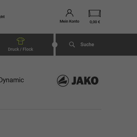
cht
Mein Konto
0,00 €
Suche
Druck / Flock
 Dynamic