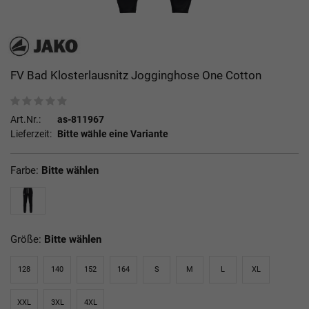
FV Bad Klosterlausnitz Jogginghose One Cotton
Art.Nr.:
as-811967
Lieferzeit:
Bitte wähle eine Variante
Farbe:
Bitte wählen
Größe:
Bitte wählen
128
140
152
164
S
M
L
XL
XXL
3XL
4XL