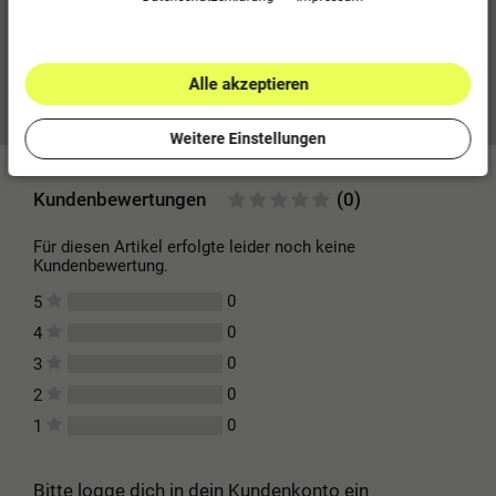
60 % Baumwolle (Bio), 40 % Polyester (recycelt)
Alle akzeptieren
Mehr Informationen zum EU Verantwortlichen »
Weitere Einstellungen
Kundenbewertungen
(0)
Für diesen Artikel erfolgte leider noch keine
Kundenbewertung.
0
5
0
4
0
3
0
2
0
1
Bitte logge dich in dein Kundenkonto ein