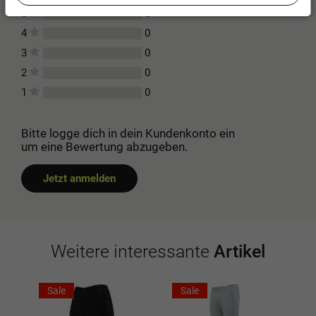
0
5
0
4
0
3
0
2
0
1
Bitte logge dich in dein Kundenkonto ein
um eine Bewertung abzugeben.
Jetzt anmelden
Weitere interessante
Artikel
Sale
Sale