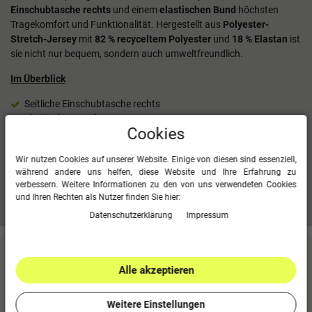
Einschubtasche rechts
und einem
elastischen Bund
höchsten
Tragekomfort und Funktionalität. Hergestellt aus
Polyester-
Stretch-Jersey
mit
82 % recyceltem Polyester
und
18 % Elastan
ist
sie nicht nur bequem, sondern auch umweltfreundlich.
Im Überblick
Seitliche Einschubtasche rechts
Elastischer Bund
Cookies
Polyester-Stretch-Jersey
82 % Polyester (recycelt), 18 % Elastane
Wir nutzen Cookies auf unserer Website. Einige von diesen sind essenziell,
während andere uns helfen, diese Website und Ihre Erfahrung zu
verbessern. Weitere Informationen zu den von uns verwendeten Cookies
Mehr Informationen zum EU Verantwortlichen »
und Ihren Rechten als Nutzer finden Sie hier:
Daten­schutz­erklärung
Impressum
Kundenbewertungen
(0)
Alle akzeptieren
Für diesen Artikel erfolgte leider noch keine
Kundenbewertung.
Weitere Einstellungen