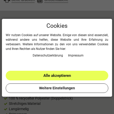
Artikelbeschreibung
Cookies
Wir nutzen Cookies auf unserer Website. Einige von diesen sind essenziell,
Eine Trainingsjacke wäre zu viel, aber du brauchst trotzdem eine
während andere uns helfen, diese Website und Ihre Erfahrung zu
zusätzliche Schicht? Dann ist dieses adidas Longsleeve genau das
verbessern. Weitere Informationen zu den von uns verwendeten Cookies
Richtige. Es ist schmal geschnitten, damit es unter dein
und Ihren Rechten als Nutzer finden Sie hier:
Fußballtrikot passt und dich vor Kälte schützt. Die
Daten­schutz­erklärung
Impressum
feuchtigkeitsabsorbierende AEROREADY Technologie hält dich
zudem angenehm trocken. Außerdem kannst du durch das
stretchige Material zeigen, was in dir steckt. Dieses Produkt ist
Primegreen: hergestellt mit verschiedenen, funktionalen
Alle akzeptieren
Recyclingmaterialien.
Schmal geschnitten
Weitere Einstellungen
V-Ausschnitt
100 % recycelter Polyester (Doppelstrick)
Stretchiges Material
Langärmelig