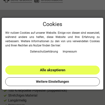
Artikelbeschreibung
Cookies
Eine Trainingsjacke wäre zu viel, aber du brauchst trotzdem eine
Wir nutzen Cookies auf unserer Website. Einige von diesen sind essenziell,
während andere uns helfen, diese Website und Ihre Erfahrung zu
zusätzliche Schicht? Dann ist dieses adidas Longsleeve genau das
verbessern. Weitere Informationen zu den von uns verwendeten Cookies
Richtige. Es ist schmal geschnitten, damit es unter dein
und Ihren Rechten als Nutzer finden Sie hier:
Fußballtrikot passt und dich vor Kälte schützt. Die
Daten­schutz­erklärung
Impressum
feuchtigkeitsabsorbierende AEROREADY Technologie hält dich
zudem angenehm trocken. Außerdem kannst du durch das
stretchige Material zeigen, was in dir steckt. Dieses Produkt ist
Primegreen: hergestellt mit verschiedenen, funktionalen
Alle akzeptieren
Recyclingmaterialien.
Schmal geschnitten
Weitere Einstellungen
V-Ausschnitt
100 % recycelter Polyester (Doppelstrick)
Stretchiges Material
Langärmelig