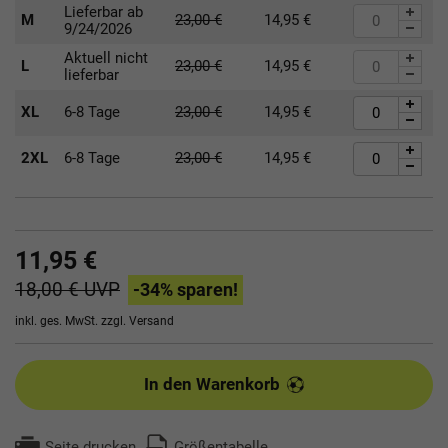
Lieferbar ab
M
23,00
€
14,95
€
9/24/2026
Aktuell nicht
L
23,00
€
14,95
€
lieferbar
XL
6-8 Tage
23,00
€
14,95
€
2XL
6-8 Tage
23,00
€
14,95
€
11,95 €
18,00 €
UVP
-34
% sparen!
inkl. ges. MwSt. zzgl.
Versand
In den Warenkorb
Seite drucken
Größentabelle