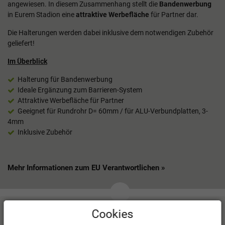
angewiesen. In diesem Zusammenhang stellt die
Bandenwerbung
in Eurem Stadion eine
attraktive Werbefläche
für Partner dar.
Die Halterungen werden dabei inklusive dem notwendigen Zubehör
geliefert!
Im Überblick
Halterung für Bandenwerbung
Ideale Ergänzung zum Barrieren-System
Attraktive Werbefläche für Partner
Geeignet für Rundrohr D= 60mm / für ALU-Verbundplatten, 3-
4mm
Inklusive Zubehör
Mehr Informationen zum EU Verantwortlichen »
Cookies
Kundenbewertungen
(0)