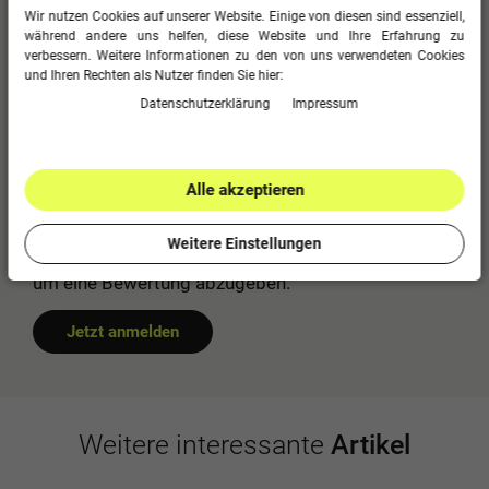
Wir nutzen Cookies auf unserer Website. Einige von diesen sind essenziell,
Für diesen Artikel erfolgte leider noch keine
während andere uns helfen, diese Website und Ihre Erfahrung zu
Kundenbewertung.
verbessern. Weitere Informationen zu den von uns verwendeten Cookies
0
5
und Ihren Rechten als Nutzer finden Sie hier:
Daten­schutz­erklärung
Impressum
0
4
0
3
0
2
Alle akzeptieren
0
1
Weitere Einstellungen
Bitte logge dich in dein Kundenkonto ein
um eine Bewertung abzugeben.
Jetzt anmelden
Weitere interessante
Artikel