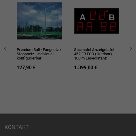
ie
Premium Ball - Fangnetz /
Stramatel Anzeigetafel
Sp
Stoppnetz - individuell
452 FR ECO (Outdoor) -
Pl
konfigurierbar
100 m Lesedistanz
3.
127,90 €
1.399,00 €
a
-
KONTAKT