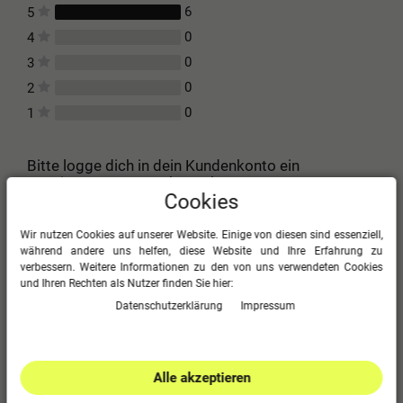
6
5
0
4
0
3
0
2
0
1
Bitte logge dich in dein Kundenkonto ein
um eine Bewertung abzugeben.
Cookies
Jetzt anmelden
Wir nutzen Cookies auf unserer Website. Einige von diesen sind essenziell,
während andere uns helfen, diese Website und Ihre Erfahrung zu
verbessern. Weitere Informationen zu den von uns verwendeten Cookies
Bank
und Ihren Rechten als Nutzer finden Sie hier:
Daten­schutz­erklärung
Impressum
Sehr gut. Schnell aufzubauen und auch abzubauen.
Gute Qualität. Kommt mit einer Tasche an. Bei
Alle akzeptieren
anderen muss man die Tasche separat dazu kaufen.
Preis Leistung ist top