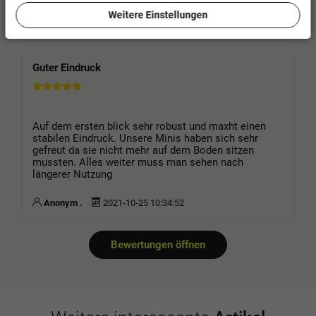
Weitere Einstellungen
Tobias .
2023-07-12 09:27:07
Guter Eindruck
Auf dem ersten blick sehr robust und maxht einen
stabilen Eindruck. Unsere Minis haben sich sehr
gefreut da sie nicht mehr auf dem Boden sitzen
mussten. Alles weiter muss man sehen nach
längerer Nutzung
Anonym .
2021-10-25 10:34:52
Bewertungen öffnen