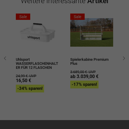
Weitere interessante
Artikel
Sale
Sale
G
Uhlsport
Spielerkabine Premium
Uh
WASSERFLASCHENHALT
Plus
ER FÜR 12 FLASCHEN
39
3.689,00 €
UVP
2
24,99 €
UVP
ab 3.039,00 €
16,50 €
-
-17% sparen!
-34% sparen!