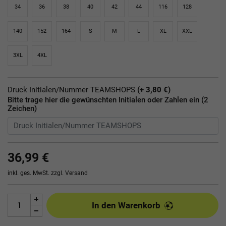
34
36
38
40
42
44
116
128
140
152
164
S
M
L
XL
XXL
3XL
4XL
Druck Initialen/Nummer TEAMSHOPS
(+ 3,80 €)
Bitte trage hier die gewünschten Initialen oder Zahlen ein (2
Zeichen)
36,99 €
inkl. ges. MwSt. zzgl.
Versand
In den Warenkorb