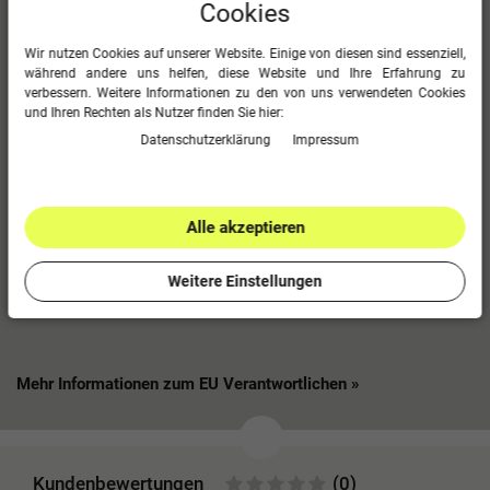
Cookies
Style“. Die Kollektion ist die perfekte Verbindung von funktionellen
Trainings Styles und trendigen Freizeit Looks. Über 1.700 Varianten
Wir nutzen Cookies auf unserer Website. Einige von diesen sind essenziell,
und fünfzehn Artikel machen die „Challenge-Teamline“ zu einem
während andere uns helfen, diese Website und Ihre Erfahrung zu
absoluten Multitalent. Neben 10 klassischen Farben strahlt die
verbessern. Weitere Informationen zu den von uns verwendeten Cookies
Teamline auch in 10 modernen, melierten Farben, sodass dein
und Ihren Rechten als Nutzer finden Sie hier:
Teamauftritt definitv zum Blickfang wird.
Daten­schutz­erklärung
Impressum
Im Überblick
JAKO Polyesterjacke Challenge
Alle akzeptieren
Kontrast-Tape an der Schulter und seitliches Kontrast-Tape
Seitentaschen mit Reißverschluss
Weitere Einstellungen
Jacken- und Ärmelabschluss mit Ripp, 100 % Polyester
Größen: 116 bis 4XL
Mehr Informationen zum EU Verantwortlichen »
Kundenbewertungen
(0)