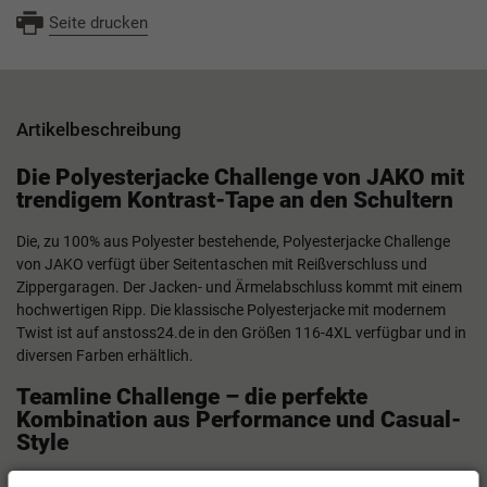
Seite drucken
Artikelbeschreibung
Die Polyesterjacke Challenge von JAKO mit
trendigem Kontrast-Tape an den Schultern
Die, zu 100% aus Polyester bestehende, Polyesterjacke Challenge
von JAKO verfügt über Seitentaschen mit Reißverschluss und
Zippergaragen. Der Jacken- und Ärmelabschluss kommt mit einem
hochwertigen Ripp. Die klassische Polyesterjacke mit modernem
Twist ist auf anstoss24.de in den Größen 116-4XL verfügbar und in
diversen Farben erhältlich.
Teamline Challenge – die perfekte
Kombination aus Performance und Casual-
Style
In der Teamline „Challenge“ trifft Performance auf den „Casual-