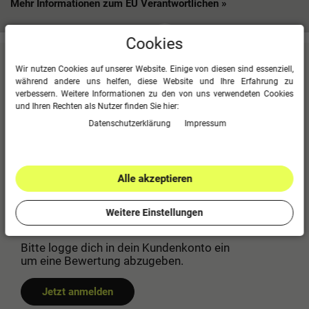
Mehr Informationen zum EU Verantwortlichen »
Cookies
Kundenbewertungen
(0)
Wir nutzen Cookies auf unserer Website. Einige von diesen sind essenziell,
während andere uns helfen, diese Website und Ihre Erfahrung zu
verbessern. Weitere Informationen zu den von uns verwendeten Cookies
Für diesen Artikel erfolgte leider noch keine
und Ihren Rechten als Nutzer finden Sie hier:
Kundenbewertung.
Daten­schutz­erklärung
Impressum
0
5
0
4
0
3
Alle akzeptieren
0
2
0
1
Weitere Einstellungen
Bitte logge dich in dein Kundenkonto ein
um eine Bewertung abzugeben.
Jetzt anmelden