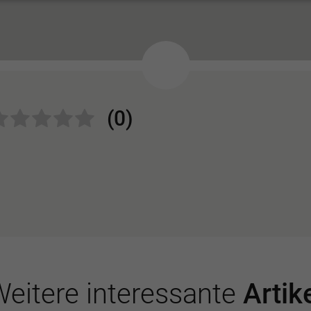
(0)
eitere interessante
Artik