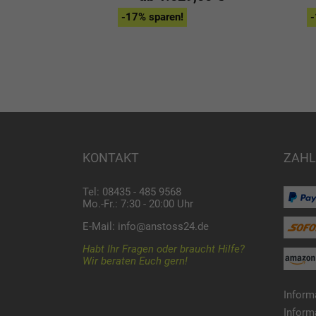
9,00 €
-17% sparen!
-
KONTAKT
ZAHL
Tel: 08435 - 485 9568
Mo.-Fr.: 7:30 - 20:00 Uhr
E-Mail:
info@anstoss24.de
Habt Ihr Fragen oder braucht Hilfe?
Wir beraten Euch gern!
Inform
Inform