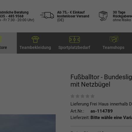
sönliche Beratung
Ab 75,- € Einkauf
30 Tage
435 - 485 9568
kostenloser Versand
Rückgabere
 - Fr 7:30 - 20:00 Uhr)
(DE)
ohne Risiko
tore
Teambekleidung
Sportplatzbedarf
Teamshops
Fußballtor - Bundeslig
mit Netzbügel
Lieferung Frei Haus innerhalb 
Art.Nr.:
as-114789
Lieferzeit:
Bitte wähle eine Vari