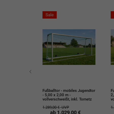
Sale
obiles
Fußballtor - mobiles Jugendtor
F
mplett mit
- 5,00 x 2,00 m -
2
32 x 2,44 m -
vollverschweißt, inkl. Tornetz
vo
, inkl. Tornetz
1.289,00 €
UVP
1
P
ab 1.029,00 €