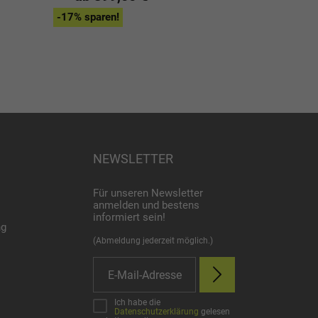
ab 1.599
-17% sparen!
-17% sparen!
NEWSLETTER
Für unseren Newsletter
anmelden und bestens
informiert sein!
ng
(Abmeldung jederzeit möglich.)
Ich habe die
Datenschutzerklärung
gelesen