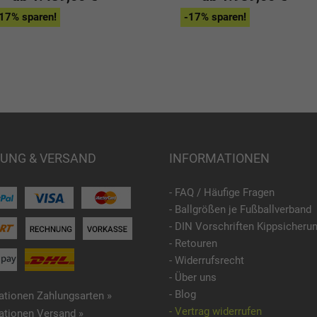
17% sparen!
-17% sparen!
UNG & VERSAND
INFORMATIONEN
- FAQ / Häufige Fragen
- Ballgrößen je Fußballverband
- DIN Vorschriften Kippsicheru
- Retouren
- Widerrufsrecht
- Über uns
- Blog
ationen Zahlungsarten »
- Vertrag widerrufen
ationen Versand »