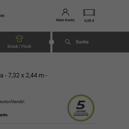
cht
Mein Konto
0,00 €
Suche
Druck / Flock
a - 7,32 x 2,44 m -
Deutschlands!
ante