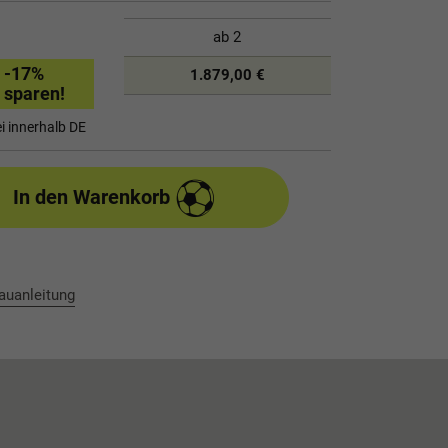
ab
2
-17
%
1.879,00 €
sparen!
i innerhalb DE
In den Warenkorb
auanleitung