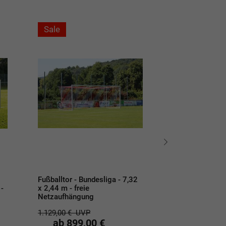
Sale
Sale
Fußballtor - Bundesliga - 7,32
Fußballtor - mo
 -
x 2,44 m - freie
Großfeldtor kom
Netzaufhängung
Ovalprofil - 7,3
vollverschweißt,
1.129,00 €
UVP
ab 899,00 €
2.009,00 €
UVP