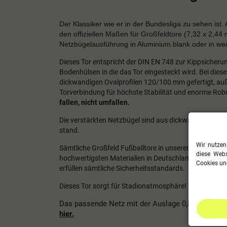
Der Klassiker wie er in der Bundesliga zu sehen ist.
den offiziellen Maßen für Großfeldtore (7,32 x 2,44 
Netzbügelausführung in Aluminium blank oder in weiß 
Dieses Tor entspricht der DIN EN 748 zur Kippsicheru
Bodenhülsen in die das Tor eingesteckt wird.
Bei dies
dickwandigen Ovalprofilen 120/100 mm gefertigt,
auß
Torverbindung für höchste Stabilität und enorme Rob
fallen, nicht umfallen.
Die verstärkten Netzbügel sind aus dickwandigen Alu
stand.
Wir nutzen
Sämtliche Großfeld Fußballtore in unserem Sortimen
diese Webs
hochwertigsten Materialien in Deutschland hergestellt
Cookies und
erfüllen sämtliche Sicherheitsstandards.
Dieses Tor sorgt für Stadionatmosphäre!
Das passende Netz mit der Auslage 0,80 x 1,50 m 
hier
.