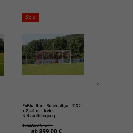
Sale
Sale
Fußballtor - Bundesliga - 7,32
Fußballtor - mo
x 2,44 m - freie
Großfeldtor kom
z
Netzaufhängung
Ovalprofil - 7,3
vollverschweißt,
1.129,00 €
UVP
ab 899,00 €
2.009,00 €
UVP