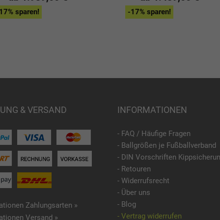
17% sparen!
-17% sparen!
UNG & VERSAND
INFORMATIONEN
- FAQ / Häufige Fragen
- Ballgrößen je Fußballverband
- DIN Vorschriften Kippsicheru
- Retouren
- Widerrufsrecht
- Über uns
- Blog
ationen Zahlungsarten »
- Vertrag widerrufen
ationen Versand »