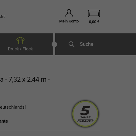
cht
Mein Konto
0,00 €
Suche
Druck / Flock
a - 7,32 x 2,44 m -
Deutschlands!
ante