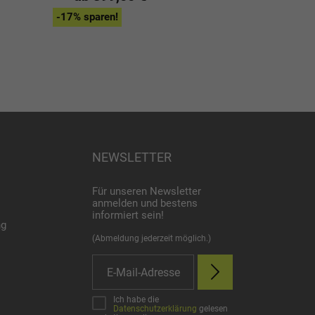
ab 1.599
-17% sparen!
-17% sparen!
NEWSLETTER
Für unseren Newsletter
anmelden und bestens
informiert sein!
ng
(Abmeldung jederzeit möglich.)
Ich habe die
Datenschutzerklärung
gelesen