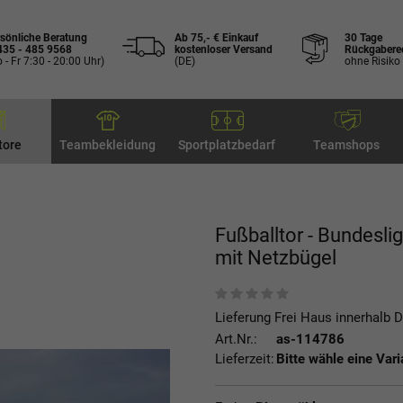
sönliche Beratung
Ab 75,- € Einkauf
30 Tage
435 - 485 9568
kostenloser Versand
Rückgabere
 - Fr 7:30 - 20:00 Uhr)
(DE)
ohne Risiko
tore
Teambekleidung
Sportplatzbedarf
Teamshops
Fußballtor - Bundeslig
mit Netzbügel
Lieferung Frei Haus innerhalb 
Art.Nr.:
as-114786
Lieferzeit:
Bitte wähle eine Vari