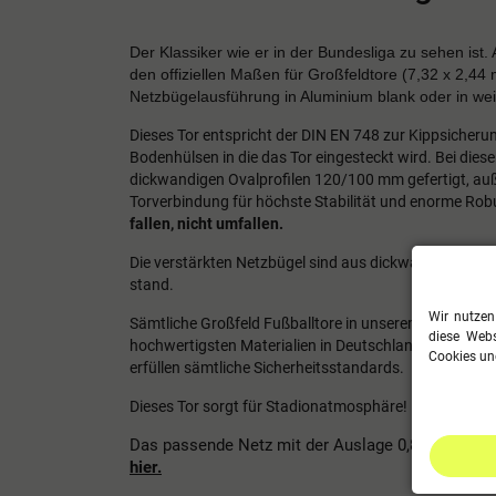
Der Klassiker wie er in der Bundesliga zu sehen ist.
den offiziellen Maßen für Großfeldtore (7,32 x 2,44 
Netzbügelausführung in Aluminium blank oder in weiß 
Dieses Tor entspricht der DIN EN 748 zur Kippsicheru
Bodenhülsen in die das Tor eingesteckt wird.
Bei dies
dickwandigen Ovalprofilen 120/100 mm gefertigt,
auß
Torverbindung für höchste Stabilität und enorme Rob
fallen, nicht umfallen.
Die verstärkten Netzbügel sind aus dickwandigen Alu
stand.
Wir nutzen
Sämtliche Großfeld Fußballtore in unserem Sortimen
diese Webs
hochwertigsten Materialien in Deutschland hergestellt
Cookies und
erfüllen sämtliche Sicherheitsstandards.
Dieses Tor sorgt für Stadionatmosphäre!
Das passende Netz mit der Auslage 0,80 x 1,50 m 
hier
.