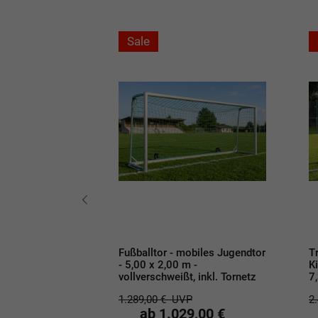
Sale
obiles
Fußballtor - mobiles Jugendtor
T
mplett mit
- 5,00 x 2,00 m -
K
32 x 2,44 m -
vollverschweißt, inkl. Tornetz
7,
, inkl. Tornetz
1.289,00 €
UVP
2
P
ab 1.029,00 €