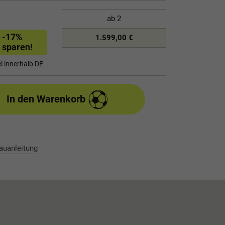
ab
2
-17
%
1.599,00 €
sparen!
i innerhalb DE
In den Warenkorb
auanleitung