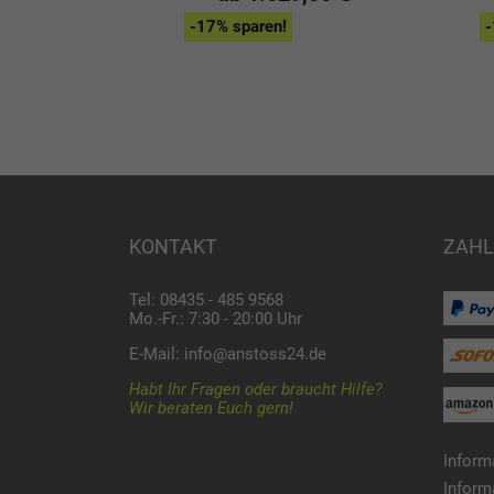
9,00 €
-17% sparen!
-
KONTAKT
ZAHL
Tel: 08435 - 485 9568
Mo.-Fr.: 7:30 - 20:00 Uhr
E-Mail:
info@anstoss24.de
Habt Ihr Fragen oder braucht Hilfe?
Wir beraten Euch gern!
Inform
Inform