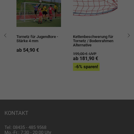
Tornetz für Jugendtore -
Kettenbeschwerung für
To
Stärke 4 mm
Tornetz / Bodenrahmen
Alternative
1
ab 54,90 €
199,00 €
UVP
ab 181,90 €
-6% sparen!
KONTAKT
Tel: 08435 - 485 9568
Mo.-Fr.: 7:30 - 20:00 Uhr