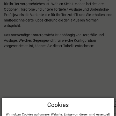
für ihr Tor vorgeschrieben ist. Wählen Sie bitte oben bei den drei
Optionen: Torgröße und untere Tortiefe / Auslage und Bodenholm-
Profil jeweils die Variante, die für Ihr Tor zutrifft und Sie erhalten eine
maßgeschneiderte Kippsicherung die den aktuellen Normen
entspricht.
Das notwendige Kontergewicht ist abhängig von Torgröße und
Auslage. Welches Gegengewicht für welche Konfiguration
vorgeschrieben ist, können Sie dieser Tabelle entnehmen:
Art des Tores
Auslage (m)
Kontergewicht (
Cookies
Trainingstor 7,32 x 2,44 m
1,5
170
Wir nutzen Cookies auf unserer Website. Einige von diesen sind essenziell,