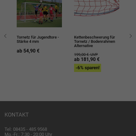
Tornetz für Jugendtore -
Kettenbeschwerung für
To
Stärke 4 mm
Tornetz / Bodenrahmen
Alternative
1
ab 54,90 €
199,00 €
UVP
ab 181,90 €
-6% sparen!
KONTAKT
Tel: 08435 - 485 9568
Mo.-Fr.: 7:30 - 20:00 Uhr