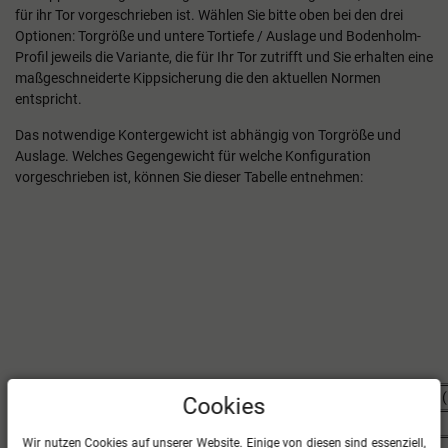
für ihr Tor vorgeschrieben ist. Wählen Sie bitte oben bei den drei
Optionen: Torgröße und untere Tortiefe / Auslage und Bodenholm-
Profil jeweils die Variante, die für Ihr Tor zutrifft und Sie erhalten eine
maßgeschneiderte Kippsicherung die den aktuellen Normen
entspricht.
Das notwendige Kontergewicht ist abhängig von Torgröße und
Auslage. Welches Gegengewicht für welche Konfiguration
vorgeschrieben ist, können Sie dieser Tabelle entnehmen:
Art des Tores
Auslage (m)
Kontergewicht (
Cookies
Trainingstor 7,32 x 2,44 m
1,5
170
Wir nutzen Cookies auf unserer Website. Einige von diesen sind essenziell,