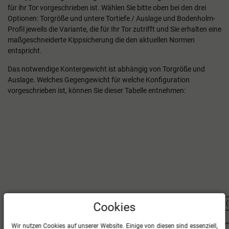
für ihr Tor vorgeschrieben ist. Wählen Sie bitte oben bei den drei
Optionen: Torgröße und untere Tortiefe / Auslage und Bodenholm-
Profil jeweils die Variante, die für Ihr Tor zutrifft und Sie erhalten eine
maßgeschneiderte Kippsicherung die den aktuellen Normen
entspricht.
Das notwendige Kontergewicht ist abhängig von Torgröße und
Auslage. Welches Gegengewicht für welche Konfiguration
vorgeschrieben ist, können Sie dieser Tabelle entnehmen:
Art des Tores
Auslage (m)
Kontergewicht (
Cookies
Trainingstor 7,32 x 2,44 m
1,5
170
Wir nutzen Cookies auf unserer Website. Einige von diesen sind essenziell,