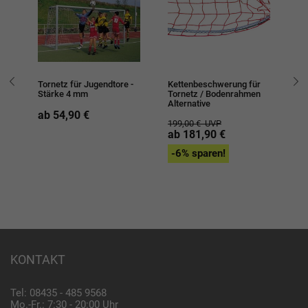
Tornetz für Jugendtore -
Kettenbeschwerung für
To
Stärke 4 mm
Tornetz / Bodenrahmen
Alternative
1
ab 54,90 €
199,00 €
UVP
ab 181,90 €
-6% sparen!
KONTAKT
Tel: 08435 - 485 9568
Mo.-Fr.: 7:30 - 20:00 Uhr