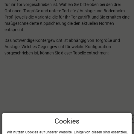
für ihr Tor vorgeschrieben ist. Wählen Sie bitte oben bei den drei
Optionen: Torgröße und untere Tortiefe / Auslage und Bodenholm-
Profil jeweils die Variante, die für Ihr Tor zutrifft und Sie erhalten eine
maßgeschneiderte Kippsicherung die den aktuellen Normen
entspricht.
Das notwendige Kontergewicht ist abhängig von Torgröße und
Auslage. Welches Gegengewicht für welche Konfiguration
vorgeschrieben ist, können Sie dieser Tabelle entnehmen:
Art des Tores
Auslage (m)
Kontergewicht (
Cookies
Trainingstor 7,32 x 2,44 m
1,5
170
Wir nutzen Cookies auf unserer Website. Einige von diesen sind essenziell,