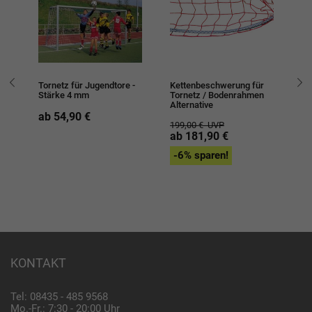
Tornetz für Jugendtore -
Kettenbeschwerung für
To
Stärke 4 mm
Tornetz / Bodenrahmen
Alternative
1
ab 54,90 €
199,00 €
UVP
ab 181,90 €
-6% sparen!
KONTAKT
Tel: 08435 - 485 9568
Mo.-Fr.: 7:30 - 20:00 Uhr