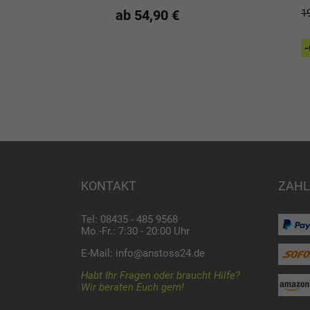
ube und
ab 54,90 €
1
- Kippsicherung
119,00 €
-
KONTAKT
ZAHL
Tel: 08435 - 485 9568
Mo.-Fr.: 7:30 - 20:00 Uhr
E-Mail:
info@anstoss24.de
Habt Ihr Fragen oder braucht Hilfe?
Wir beraten Euch gern!