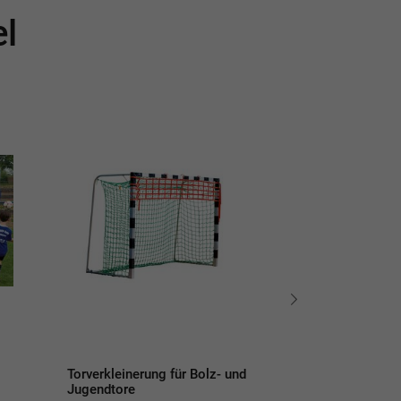
el
Sale
Torverkleinerung für Bolz- und
4 Stück Erdank
Jugendtore
einbetonieren m