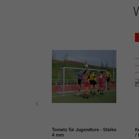
W
ker zum
Tornetz für Jugendtore - Stärke
K
mit
4 mm
/