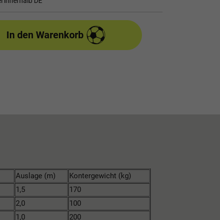
i innerhalb DE
In den Warenkorb
Auslage (m)
Kontergewicht (kg)
1,5
170
2,0
100
1,0
200