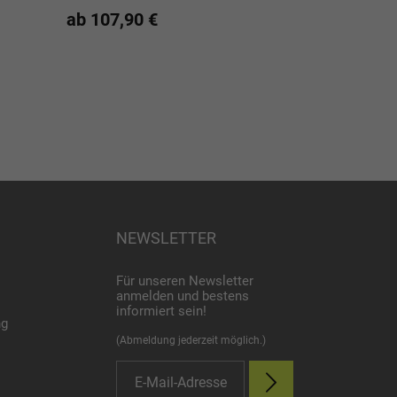
Edelstahlschra
ab 107,90 €
Gewindehülse -
149,00 €
UVP
-20% sparen!
NEWSLETTER
Für unseren Newsletter
anmelden und bestens
informiert sein!
ng
(Abmeldung jederzeit möglich.)