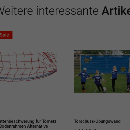
eitere interessante
Artik
Sale
ettenbeschwerung für Tornetz
Torschuss-Übungswand
 Bodenrahmen Alternative