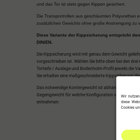
und das Tor ist stets gegen Kippen gesichert.
Die Transportrollen aus geschäumten Polyurethan er
zusätzlichen Gewichts ohne große Anstrengung zu 
Diese Variante der Kippsicherung entspricht den
DIN/EN.
Die Kippsicherung wird mit genau dem Gewicht geliefer
vorgeschrieben ist. Wählen Sie bitte oben bei den dre
Tortiefe / Auslage und Bodenholm-Profil jeweils die Vari
Sie erhalten eine maßgeschneiderte Kippsicherung die
Das notwendige Kontergewicht ist abhängig von Tor
Gegengewicht für welche Konfiguration vorgeschrieben
Wir nutzen
entnehmen:
diese Webs
Cookies und