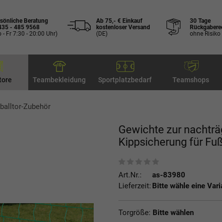
sönliche Beratung
Ab 75,- € Einkauf
30 Tage
435 - 485 9568
kostenloser Versand
Rückgabere
 - Fr 7:30 - 20:00 Uhr)
(DE)
ohne Risiko
tore
Teambekleidung
Sportplatzbedarf
Teamshops
balltor-Zubehör
Gewichte zur nachträ
Kippsicherung für Fuß
Art.Nr.:
as-83980
Lieferzeit:
Bitte wähle eine Vari
Torgröße:
Bitte wählen