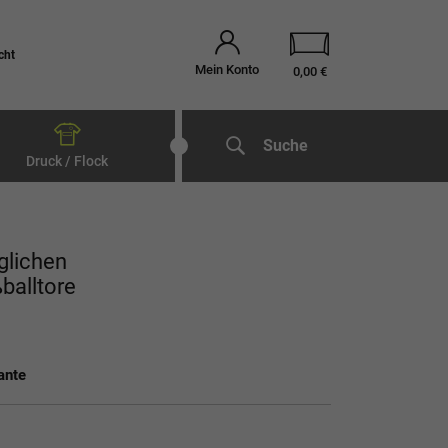
cht
Mein Konto
0,00 €
Suche
Druck / Flock
glichen
balltore
ante