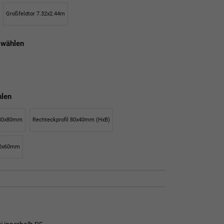
Großfeldtor 7.32x2.44m
 wählen
hlen
l 80x80mm
Rechteckprofil 80x40mm (HxB)
 80x60mm