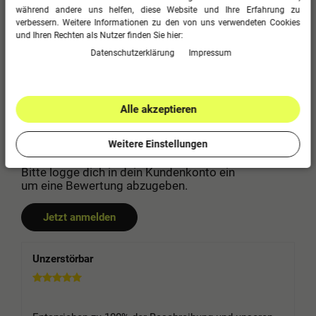
während andere uns helfen, diese Website und Ihre Erfahrung zu
Kundenbewertungen
(2)
verbessern. Weitere Informationen zu den von uns verwendeten Cookies
und Ihren Rechten als Nutzer finden Sie hier:
2
5
Daten­schutz­erklärung
Impressum
0
4
0
3
Alle akzeptieren
0
2
0
1
Weitere Einstellungen
Bitte logge dich in dein Kundenkonto ein
um eine Bewertung abzugeben.
Jetzt anmelden
Unzerstörbar