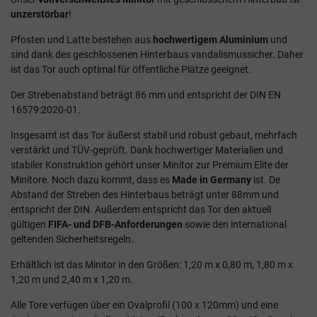
unzerstörbar
!
Pfosten und Latte bestehen aus
hochwertigem Aluminium
und
sind dank des geschlossenen Hinterbaus vandalismussicher. Daher
ist das Tor auch optimal für öffentliche Plätze geeignet.
Der Strebenabstand beträgt 86 mm und entspricht der DIN EN
16579:2020-01.
Insgesamt ist das Tor äußerst stabil und robust gebaut, mehrfach
verstärkt und TÜV-geprüft. Dank hochwertiger Materialien und
stabiler Konstruktion gehört unser Minitor zur Premium Elite der
Minitore. Noch dazu kommt, dass es
Made in Germany
ist. De
Abstand der Streben des Hinterbaus beträgt unter 88mm und
entspricht der DIN. Außerdem entspricht das Tor den aktuell
gültigen
FIFA- und DFB-Anforderungen
sowie den international
geltenden Sicherheitsregeln.
Erhältlich ist das Minitor in den Größen: 1,20 m x 0,80 m, 1,80 m x
1,20 m und 2,40 m x 1,20 m.
Alle Tore verfügen über ein Ovalprofil (100 x 120mm) und eine