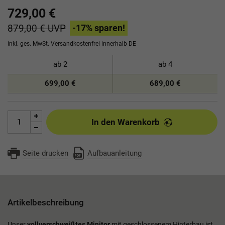
729,00 €
879,00 €
UVP
-17
% sparen!
inkl. ges. MwSt.
Versandkostenfrei innerhalb DE
ab
2
ab
4
699,00 €
689,00 €
In den Warenkorb
Seite drucken
Aufbauanleitung
Artikelbeschreibung
Unser
vollverschweißtes Minitor
mit geschlossenem Hinterbau ist