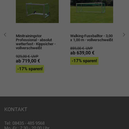
Minitrainingstor
Walking-Fussballtor - 3,00
Al
Professional - absolut
x 1,00 m - vollverschweißt
ab
wetterfest - Kippsicher -
Ki
vollverschweißt
vo
859,00 €
UVP
ab 639,00 €
929,00 €
UVP
92
ab 719,00 €
-17% sparen!
a
-17% sparen!
-
KONTAKT
Tel: 08435 - 485 9568
Mo.-Fr.: 7:30 - 20:00 Uhr