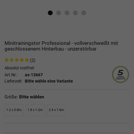
Minitrainingstor Professional - vollverschweißt mit
geschlossenem Hinterbau - unzerstörbar
(2)
Absolut rostfrei!
Art.Nr.:
as-13667
Lieferzeit:
Bitte wähle eine Variante
Größe:
Bitte wählen
1.2 x 0.8m
1.8 x 1.2m
2.4 x 1.6m