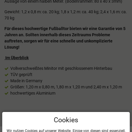
Auslage von einem halben Meter. (Bodenrahmen: 80 x 40 x 3mm)
Gewicht: 1,2 x 0,8 m: ca. 20 kg; 1,8 x 1,2 m: ca. 40 kg; 2,4 x 1,6 m: ca.
70 kg
Für dieses hochwertige Fußballtor bieten wir eine Garantie von 5
Jahren an. Sollten innerhalb dieses Zeitraums Probleme
auftreten, sorgen wir für eine schnelle und unkomplizierte
Lösung!
Im Überblick
Vollverschweißtes Minitor mit geschlossenem Hinterbau
TÜV geprüft
Made in Germany
Größen: 1,20 m x 0,80 m, 1,80 m x 1,20 m und 2,40 m x 1,20 m
hochwertiges Aluminium
Mehr Informationen zum EU Verantwortlichen »
Cookies
Wir nutzen Cookies auf unserer Website. Einige von diesen sind essenziell,