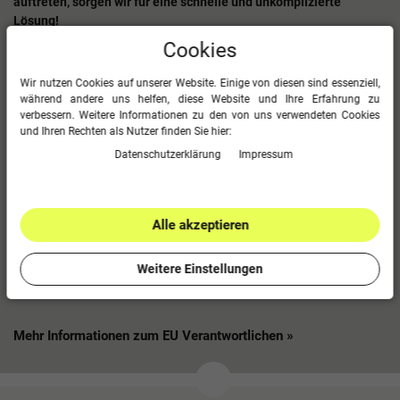
auftreten, sorgen wir für eine schnelle und unkomplizierte
Lösung!
Cookies
Im Überblick
Wir nutzen Cookies auf unserer Website. Einige von diesen sind essenziell,
transportables, vollverschweißtes Fußballtor 7,32 x 2,44 m
während andere uns helfen, diese Website und Ihre Erfahrung zu
Latte/Pfosten Ovalprofil 120/100 mm
verbessern. Weitere Informationen zu den von uns verwendeten Cookies
Bodenholmprofil 80 x 60 mm
und Ihren Rechten als Nutzer finden Sie hier:
Alu-Rohre an den Netzbügeln
Daten­schutz­erklärung
Impressum
mit angeschweißten Tragegriffen
wahlweise mit der Tortiefe 1,50 bzw. 2,00 m
inkl. Tornetz: Stärke 4mm, Farbe grün, Maschenweite 12cm
inkl. Netzhalter bzw. eingefräster Netzaufhängung
Alle akzeptieren
zusätzlich können Transporträder dazu bestellt werden
Lieferung versandkostenfrei nur innerhalb Deutschlands -
Weitere Einstellungen
weitere Speditionskosten bei der Lieferung ins Ausland
Mehr Informationen zum EU Verantwortlichen »