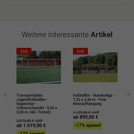
Weitere interessante
Artikel
Sale
Sale
Transportables
Fußballtor - Bundesliga -
Tr
it
Jugendfußballtor -
7,32 x 2,44 m - freie
- 
m -
Kippsicher -
Netzaufhängung
Vo
Vollverschweißt - 5,00 x
2,
2,00 m, inkl. Tornetz
1.129,00 €
UVP
ab 899,00 €
2.
2.019,00 €
UVP
a
ab 1.619,00 €
-17% sparen!
-
-17% sparen!