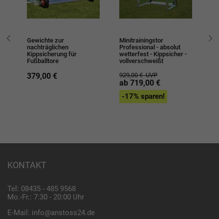
Gewichte zur
Minitrainingstor
Tr
nachträglichen
Professional - absolut
- 
Kippsicherung für
wetterfest - Kippsicher -
vo
x
Fußballtore
vollverschweißt
Tr
To
379,00 €
929,00 €
UVP
ab 719,00 €
1.
a
-17% sparen!
-
KONTAKT
Tel: 08435 - 485 9568
Mo.-Fr.: 7:30 - 20:00 Uhr
E-Mail:
info@anstoss24.de